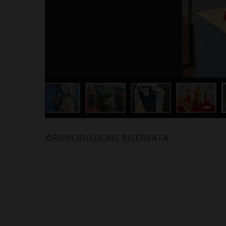
L’Argentina in Chianti… a
stagionalità 
Ferragosto: da SiChef arriva
contaminazio
“Fuoco Argentino”
nel cuore del
5 Agosto 2026
30 Luglio 2026
©RIPRODUZIONE RISERVATA