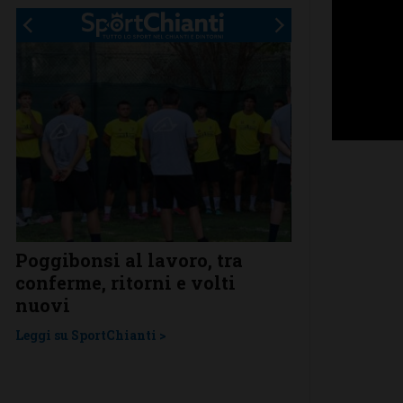
Poggibonsi al lavoro, tra
Adesso è pro
conferme, ritorni e volti
Grassina gio
Un
nuovi
nella pross
Leggi su SportChianti >
Leggi su SportChi