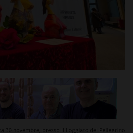
 gironi 2026/27.
Il Grassina vola in Serie D. E
n Donato
arrivano subito i
 tre emiliane,
complimenti dell’Antella: “
 una umbra
prestigioso traguardo”
i >
Leggi su SportChianti >
 30 novembre, presso il Loggiato del Pellegrino