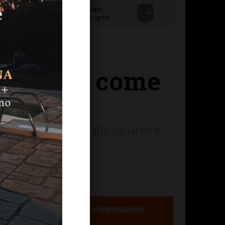
ta l’arte come
le donne
tituisce profondità allo sguardo e