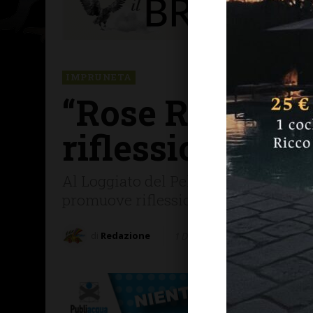
IMPRUNETA
“Rose Rosse Sp
riflessione sul
Al Loggiato del Pellegrino di Imprune
promuove riflessione e sensibilizza
di
Redazione
1 Dicembre 2025