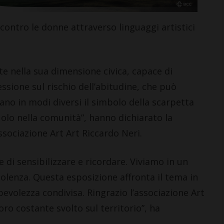
 contro le donne attraverso linguaggi artistici
CASTELNUOVO B.GA
 Day e
FdI Castelnuovo: “Si liberi la
e nella sua dimensione civica, capace di
fferte nel
sala del consiglio comunale
essione sul rischio dell’abitudine, che può
la lista
da politica e immagini di
ano in modi diversi il simbolo della scarpetta
parte”
olo nella comunità”, hanno dichiarato la
2 Agosto 2026
associazione Art Art Riccardo Neri.
i sensibilizzare e ricordare. Viviamo in un
iolenza. Questa esposizione affronta il tema in
volezza condivisa. Ringrazio l’associazione Art
voro costante svolto sul territorio”, ha