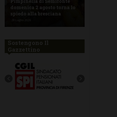
Pimpinella di Semifonte
Apericena 
domenica 2 agosto torna lo
all’agritur
spiedo alla bresciana
Pimpinell
28 Luglio 2026
26 Luglio 2026
Sostengono Il
Gazzettino
New title