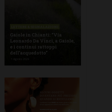
LETTERE & SEGNALAZIONI
FIRENZE SIE
Gaiole in Chianti: “Via
L’Asl Tosca
Leonardo Da Vinci, a Gaiole,
attenzione 
e i continui rattoppi
dell’ospeda
dell’acquedotto”
Campostag
1 Agosto 2026
1 Agosto 2026