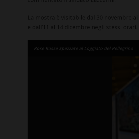
La mostra è visitabile dal 30 novembre al 
e dall’11 al 14 dicembre negli stessi orari.
Rose Rosse Spezzate al Loggiato del Pellegrino
SAN CASCIANO
Il Cavaliere p
BARBERINO TAVARNELLE
nuovo menu: 