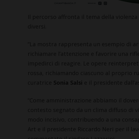
Il percorso affronta il tema della violenza
diversi.
CASTELLINA IN CHIANTI
CHIANTI
Castellina in Chianti: per le
Lavoro (Open
“La mostra rappresenta un esempio di art
famiglie più bisognose già
tirocini), 31 o
richiamare l’attenzione e favorire una rifl
attivo il Bando contributi
Chianti: ecco 
impedirci di reagire. Le opere reinterpret
affitti
completa
rossa, richiamando ciascuno al proprio ru
4 Agosto 2026
2 Agosto 2026
curatrice
Sonia Salsi
e il presidente dall’
“Come amministrazione abbiamo il dovere d
contesto segnato da un clima diffuso di v
modo incisivo, contribuendo a una consape
Art e il presidente Riccardo Neri per il la
commentato il sindaco Lazzerini.