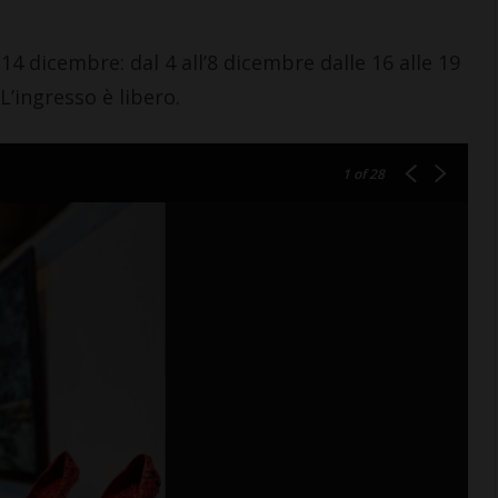
14 dicembre: dal 4 all’8 dicembre dalle 16 alle 19
 L’ingresso è libero.
1
of 28
SAN CASCIANO
resenta il
tradizione,
Alla Coop di Mercatale