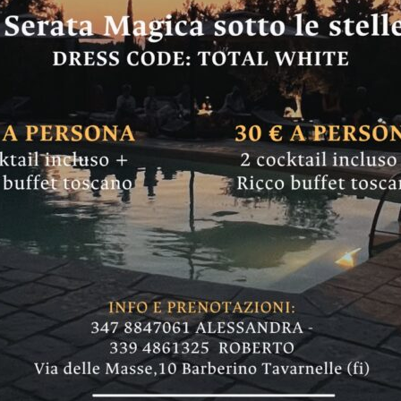
ezzate”: a Imprune
la violenza contro 
ta, la collettiva dell'associazione Art Art res
zione del pubblico