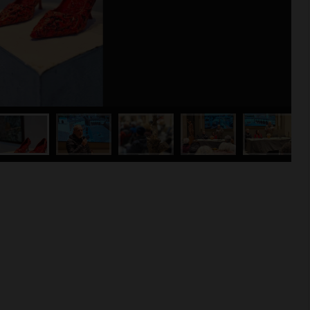
e
giovedì 30 luglio la
ni creative
porchetta di produzione
 Chianti
propria
29 Luglio 2026