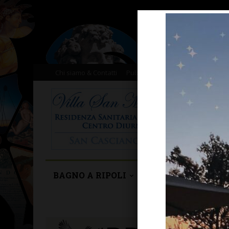
Chi siamo & Contatti
Pubblicità
Donazioni
Il nost
BAGNO A RIPOLI
BARBERINO TAVA