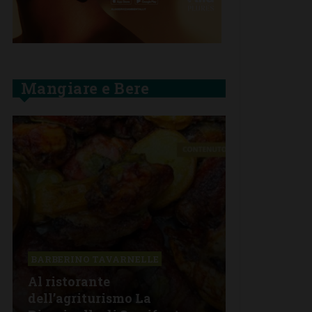
Mangiare e Bere
BARBERINO TAVARNELLE
BARBERINO 
Al ristorante
dell’agriturismo La
Giovedì 30 