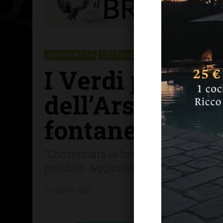
IMPRUNETA
LETTERE & SEGNALAZIONI
I Verdi per Imp
dell’Arsione pe
fontanelli non
"Confermata la location d'eccezione:
potabile. Aggiornata anche tutta la l
15 Agosto 2025