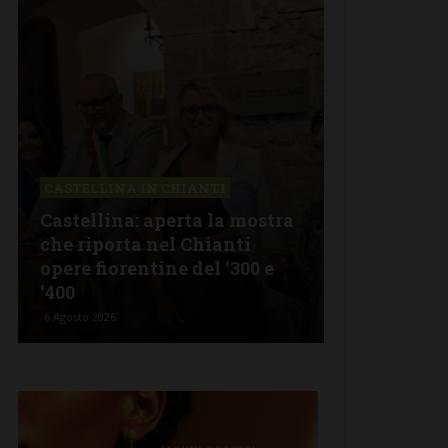
CASTELLINA IN CHIANTI
LETTERE & S
Castellina: aperta la mostra
Castelnuov
che riporta nel Chianti
revisionism
opere fiorentine del ‘300 e
Fratelli d’I
‘400
propagand
6 Agosto 2026
5 Agosto 2026