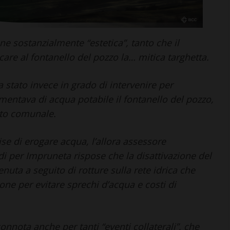
ne sostanzialmente “estetica”, tanto che il
are al fontanello del pozzo la… mitica targhetta.
 stato invece in grado di intervenire per
CASTELLINA IN CHIANTI
imentava di acqua potabile il fontanello del pozzo,
Giuseppe Stiaccini, sindaco
tto comunale.
di Castellina, commenta il
“Codice Etico in
se di erogare acqua, l’allora assessore
Agricoltura”
i per Impruneta rispose che la disattivazione del
6 Agosto 2026
uta a seguito di rotture sulla rete idrica che
one per evitare sprechi d’acqua e costi di
onnota anche per tanti “eventi collaterali”, che