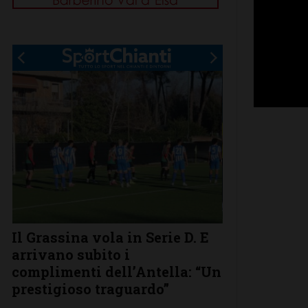
.
Il Grassina vola in Serie D. E
Poggibonsi a
arrivano subito i
conferme, ri
complimenti dell’Antella: “Un
nuovi
prestigioso traguardo”
Leggi su SportChi