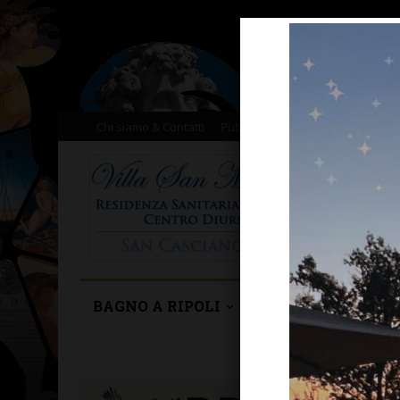
Chi siamo & Contatti
Pubblicità
Donazioni
Il nost
BAGNO A RIPOLI
BARBERINO TAVA