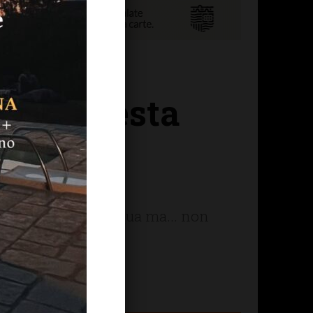
onale Festa
utti i
i eroga ancora acqua ma... non