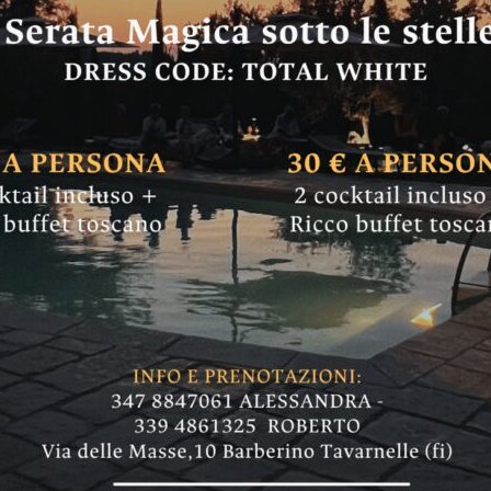
runeta: “La tradizi
r Ferragosto. Ecco t
 funzionanti”
 il fontanello al pozzo di piazza Buondelmont
ista di quelli che non funzionano"