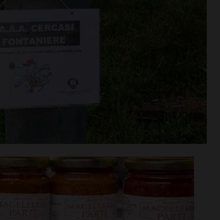
rime mosse:
Serie D, ecco i gironi 2026/27
to direttore
Grassina e San Donato
ata
Tavarnelle con tre emiliane,
 del nuovo
una laziale e una umbra