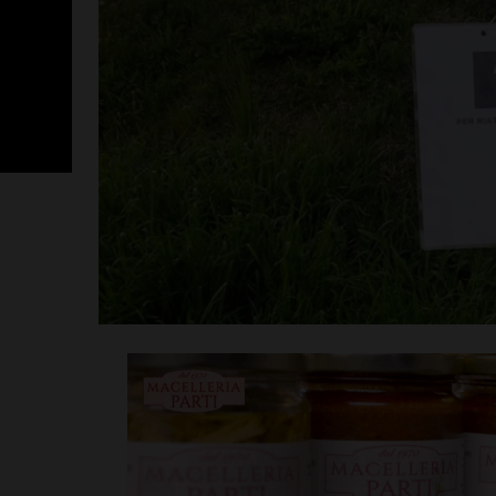
Poggibonsi, p
Fusci conferma
tecnico. In ser
presentazione
allenatore