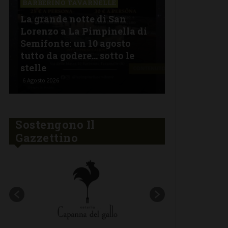
BARBERINO TAVARNELLE
La grande notte di San
BARBERINO 
Lorenzo a La Pimpinella di
Semifonte: un 10 agosto
L’Argentin
tutto da godere… sotto le
Ferragosto:
stelle
“Fuoco Arg
6 Agosto 2026
5 Agosto 2026
Sostengono Il
Gazzettino