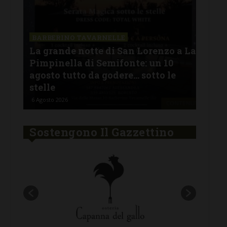
SAN
a La
Il 
BARBERINO TAVARNELLE
L’Argentina in Chianti… a
men
Ferragosto: da SiChef arriva “Fuoco
con
Argentino”
del
5 Agosto 2026
30 Lu
Sostengono Il Gazzettino