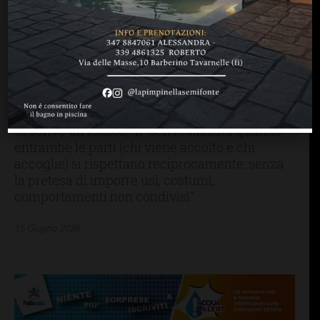
LETTERE & SEGNALAZIONI
SAN CASCIANO
San Casciano: “Biglietti su
auto in piazzale Aldo
Moro, una riflessione sul
concetto di integrazione”
Ci scrive un lettore: "E' ben realizzata quando
entrambe le parti (chi viene accolto e chi
accoglie) si rispettano reciprocamente, senza
la pretesa di imporre usi, costumi,
comportamenti non condivisi"
15 Giugno 2026