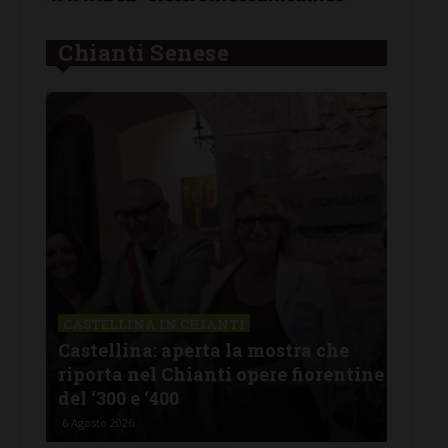
Chianti Senese
CASTELLINA IN CHIANTI
LET
Castellina: aperta la mostra che
Cas
riporta nel Chianti opere fiorentine
rev
del ‘300 e ‘400
d’I
6 Agosto 2026
5 Ago