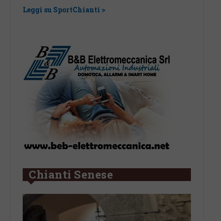
una l
Leggi su SportChianti >
Leggi su
Chianti Senese