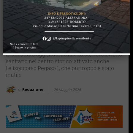
CRONACA
SAN CASCIANO
Dramma a San Casciano:
malore nel distretto Asl di
via del Cassero, muore
dipendente 60enne
E' accaduto oggi, attorno alle 13.30, nel distretto
sanitario nel centro storico: attivato anche
l'elisoccorso Pegaso 1, che purtroppo è stato
inutile
di
Redazione
26 Maggio 2026