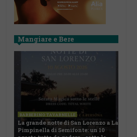
Mangiare e Bere
SAN
a La
Il 
BARBERINO TAVARNELLE
L’Argentina in Chianti… a
men