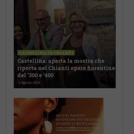
CASTELLINA IN CHIANTI
LET
Castellina: aperta la mostra che
Cas
riporta nel Chianti opere fiorentine
rev
del ‘300 e ‘400
d’I
6 Agosto 2026
5 Ago