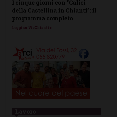
I cinque giorni con “Calici
Cast
della Castellina in Chianti”: il
prota
enti
programma completo
Vino”
Leggi su WeChianti >
Leggi s
Lavoro