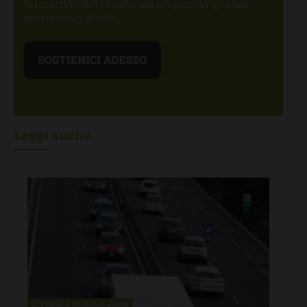
Gazzettino del Chianti sia un piccolo-grande
patrimonio di tutti.
Leggi anche...
LETTERE & SEGNALAZIONI