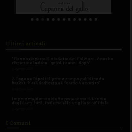
Ultimi articoli
“Hanno riaperto il viadotto dei Falciani. Anas ha
rispettato la data… quasi 10 anni dopo”
6 Agosto 2026
A Bagno a Ripoli il primo campo pubblico da
basket: “Sarà dedicato a Edoardo Varvarito”
6 Agosto 2026
Impruneta, domenica 9 agosto torna il Lancio
degli Aquiloni, insieme alla Grigliata Solidale
6 Agosto 2026
I Comuni