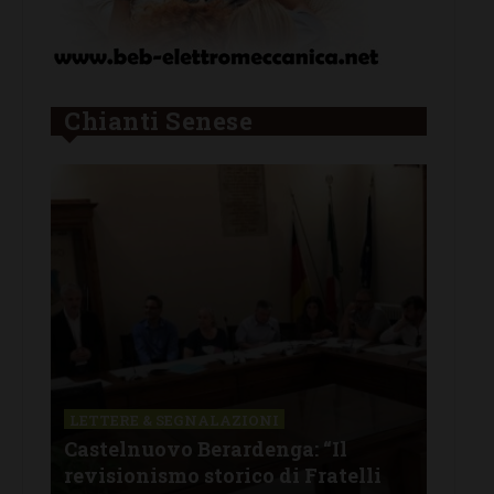
Chianti Senese
LETTERE & SEGNALAZIONI
CAS
Castelnuovo Berardenga: “Il
Cas
tine
revisionismo storico di Fratelli
fam