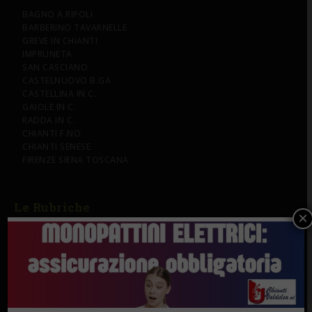
BAGNO A RIPOLI
BARBERINO TAVARNELLE
GREVE IN CHIANTI
IMPRUNETA
SAN CASCIANO
CASTELNUOVO B.GA
CASTELLINA IN C.
GAIOLE IN C.
RADDA IN C.
CHIANTI F.NO
CHIANTI SENESE
FIRENZE SIENA TOSCANA
Le Rubriche
×
LETTERE & SEGNALAZIONI
L’EDITORIALE
I CAMMINI DELL’ACQUA NEL CHIANTI
IL CANTO DEL GALLO
CHIANTINVESTO
CHIANTIVERDE