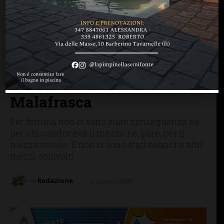
BARBERINO TAVARNELLE
CRONACA
SAN CASCIANO
Fra La Romita e San
Pancrazio: camion impatta
su cipresso e i rami
“piovono” su via
Malafrasca
Per fortuna non ci sono state conseguenze né
per chi conduceva il mezzo né, pare, per il
mezzo stesso. E non ci sono stati neanche altri
mezzi coinvolti
di
Redazione
2 Giugno 2026