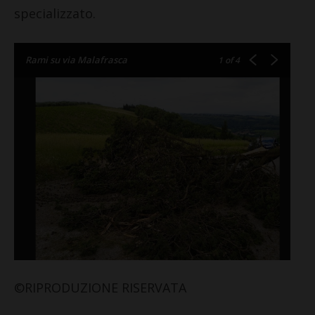
specializzato.
Rami su via Malafrasca
1
of 4
©RIPRODUZIONE RISERVATA