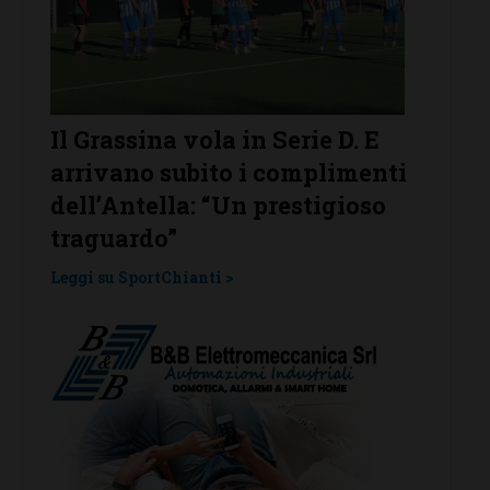
7.
Il Grassina vola in Serie D. E
Poggi
arrivano subito i complimenti
confe
e,
dell’Antella: “Un prestigioso
Leggi su
traguardo”
Leggi su SportChianti >