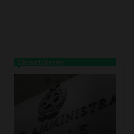
ChiantiVerde