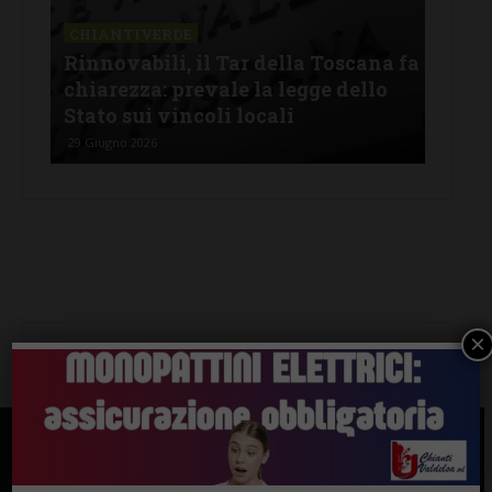
CHIANTIVERDE
cana fa
Fotovoltaico e paesaggio: come
ello
conciliare energia pulita e tutela
del paesaggio chiantigiano
12 Giugno 2026
×