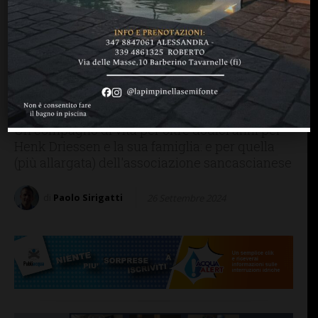
PERSONE & STORIE
SAN CASCIANO
Lacrime e nostalgia: La
Racchetta San Casciano
dice addio a Sic, cane-
volontario molto speciale
Un compagno di vita per oltre dodici anni per
Henk Driessen e la sua famiglia: e per quella
(più allargata) dell'associazione sancascianese
di
Paolo Sirigatti
26 Settembre 2024