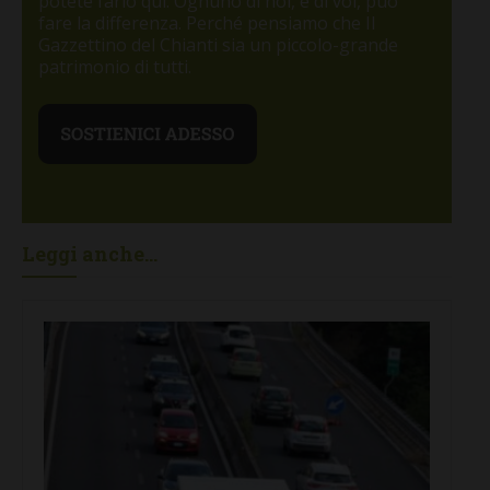
potete farlo qui. Ognuno di noi, e di voi, può
fare la differenza. Perché pensiamo che Il
Gazzettino del Chianti sia un piccolo-grande
patrimonio di tutti.
Leggi anche...