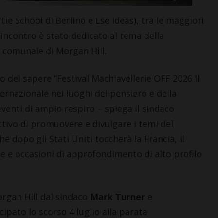
tie School di Berlino e Lse Ideas), tra le maggiori
incontro è stato dedicato al tema della
a comunale di Morgan Hill.
o del sapere “Festival Machiavellerie OFF 2026 Il
CASTELLINA IN CHIANTI
rnazionale nei luoghi del pensiero e della
Giuseppe Stiaccini, sindaco
eventi di ampio respiro – spiega il sindaco
di Castellina, commenta il
ttivo di promuovere e divulgare i temi del
“Codice Etico in
e dopo gli Stati Uniti toccherà la Francia, il
Agricoltura”
6 Agosto 2026
enze e occasioni di approfondimento di alto profilo
organ Hill dal sindaco
Mark Turner
e
cipato lo scorso 4 luglio alla parata