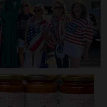
rime mosse:
Serie D, ecco i gironi 2026/27
to direttore
Grassina e San Donato
ata
Tavarnelle con tre emiliane,
 del nuovo
una laziale e una umbra
Leggi su SportChianti >