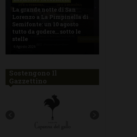
La grande notte di San
BARBERINO 
Lorenzo a La Pimpinella di
Semifonte: un 10 agosto
L’Argentin
tutto da godere… sotto le
Ferragosto:
stelle
“Fuoco Arg
6 Agosto 2026
5 Agosto 2026
Sostengono Il
Gazzettino