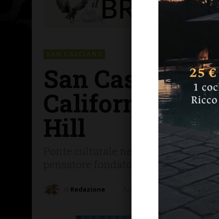
SAN CASCIANO
San Casciano, 
California per
Hill
Ponte culturale nel segno di Niccolò 
pensatore fondatore della scienza p
di
Redazione
7 Luglio 2026