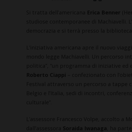
Si tratta dell’americana
Erica Benner
(Her
studiose contemporanee di Machiavelli. L’
democrazia e si terrà presso la bibliotec
L’iniziativa americana apre il nuovo viaggi
mondo legge Machiavelli. Un percorso inte
politica”, “un programma di iniziative ed 
Roberto Ciappi
– confezionato con l’obie
Festival attraverso un percorso a tappe ch
Belgio e l’Italia, sedi di incontri, confer
culturale”.
L’assessore Francesco Volpe, accolto a M
dall’assessora
Soraida Iwanaga
, ha parte