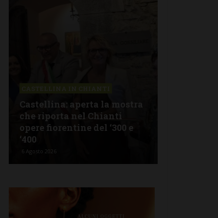
CASTELLINA IN CHIANTI
LETTERE & S
Castellina: aperta la mostra
Castelnuov
che riporta nel Chianti
revisionism
opere fiorentine del ‘300 e
Fratelli d’I
‘400
propagand
6 Agosto 2026
5 Agosto 2026