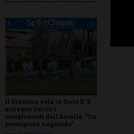
.
Il Grassina vola in Serie D. E
Poggibonsi a
arrivano subito i
conferme, ri
complimenti dell’Antella: “Un
nuovi
prestigioso traguardo”
Leggi su SportChi
Leggi su SportChianti >