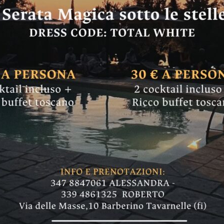
l’assessore Volpe v
 rinsaldare il leg
Machiavelli: ieri conferenza di una delle studi
olitica moderna. L'americana Erica Benner