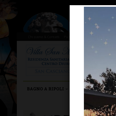
Chi siamo & Contatti
Pubblicità
Donazioni
Il nost
BAGNO A RIPOLI
BARBERINO TAVA