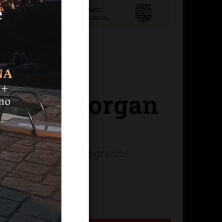
ola in
ame con Morgan
ose più illustri del grande