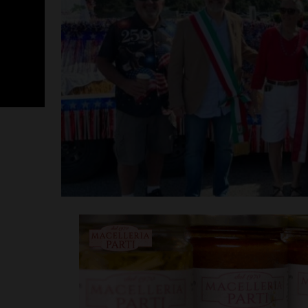
Poggibonsi, p
Fusci conferma
tecnico. In ser
presentazione
allenatore