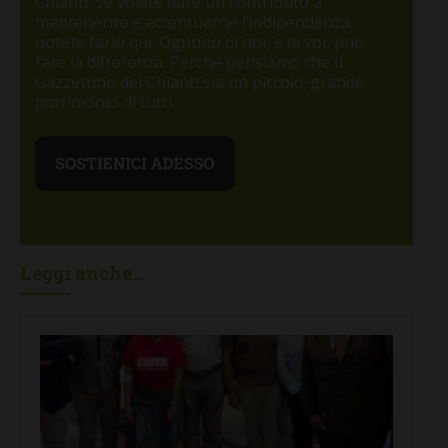
Chianti, se volete dare un contributo a
mantenerne e accentuarne l’indipendenza,
potete farlo qui. Ognuno di noi, e di voi, può
fare la differenza. Perché pensiamo che Il
Gazzettino del Chianti sia un piccolo-grande
patrimonio di tutti.
Leggi anche...