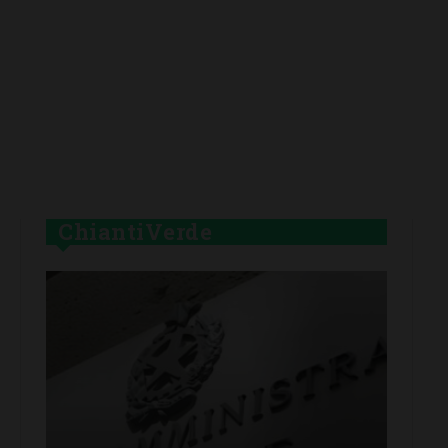
ChiantiVerde