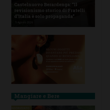
Castelnuovo Berardenga: “Il
Cas
tine
revisionismo storico di Fratelli
fam
d’Italia è solo propaganda”
Ban
5 Agosto 2026
4 Ago
Mangiare e Bere