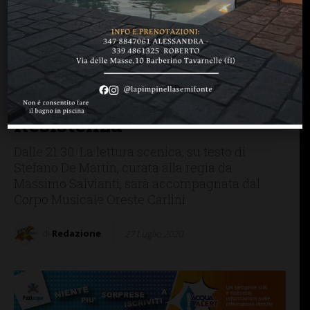
SAN CASCIANO
“Uomini e no”, stasera
nell’arena entro le mura a
San Casciano in scena il
primo romanzo della
Resistenza
Dalle 21.30. La lettura scenica, su testo di
Stefano De Martin, curata alla regia da
Massimo Salvianti, sarà accompagnata dal
Corpo Musicale Oreste Carlini
di
Redazione
27 Luglio 2020