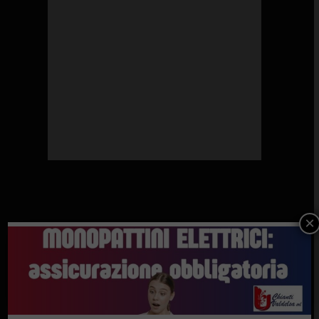
×
SOSTENGONO IL GAZZETTINO DEL CHIANTI