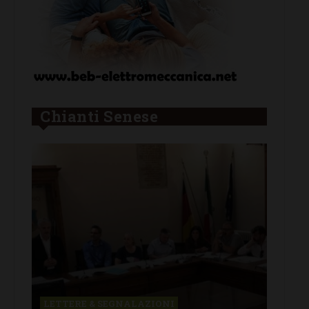
Chianti Senese
LETTERE & SEGNALAZIONI
CAS