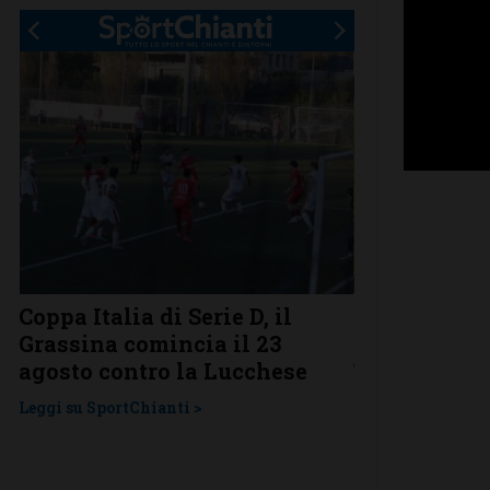
Coppa Italia di Serie D, il
Serie D, ecco
Grassina comincia il 23
Grassina e 
agosto contro la Lucchese
Tavarnelle c
una laziale
Leggi su SportChianti >
Leggi su SportChi