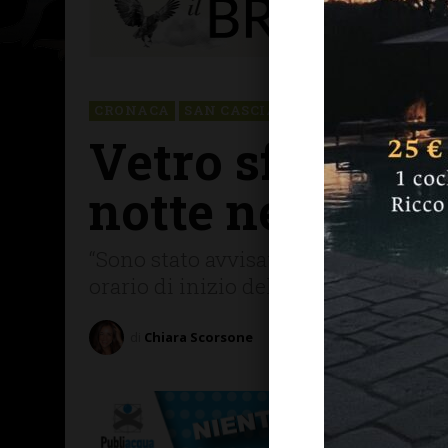
CRONACA
SAN CASCIANO
Vetro sfondato 
notte nel bar a
“Sono stato avvisato dal pasticcere de
orario di inizio del suo turno di lavo
di
Chiara Scorsone
6 Dicembre 2024