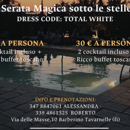
e sigarette rubate:
lla Coop di San Ca
lla Coop - ci racconta il proprietario del bar -
ro”