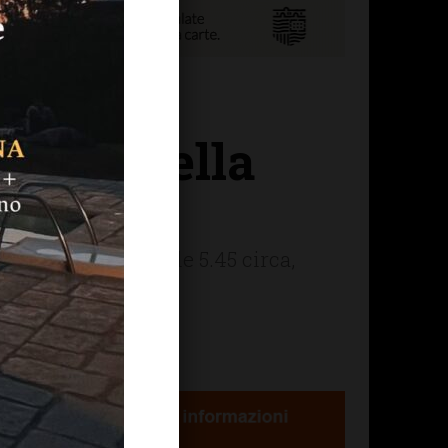
 furto nella
sciano
 questa mattina alle 5.45 circa,