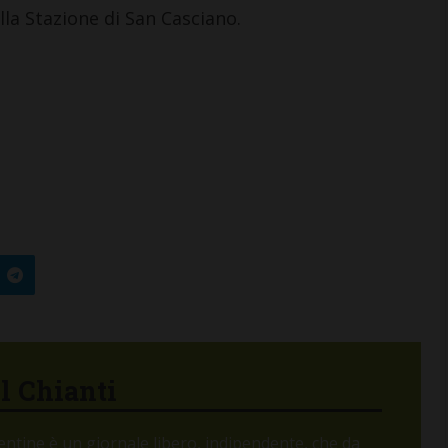
lla Stazione di San Casciano.
LETTERE & SEGNALAZIONI
“Celebrazione della
Madonna della neve.
Nacque così la Basilica di
Santa Maria Maggiore”
7 Agosto 2026
el Chianti
orentine è un giornale libero, indipendente, che da