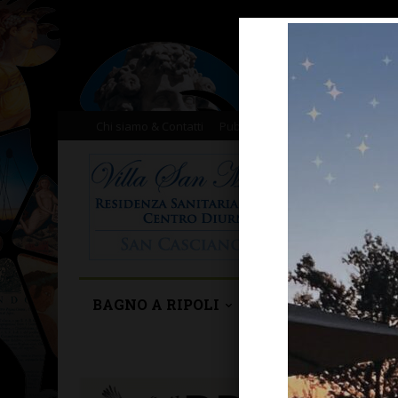
Chi siamo & Contatti
Pubblicità
Donazioni
Il nost
BAGNO A RIPOLI
BARBERINO TAVA