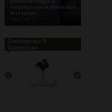
Donato in Poggio: il
Semifonte:
volantino con le offerte da 6
tutto da go
al 19 agosto
stelle
7 Agosto 2026
6 Agosto 2026
Sostengono Il
Gazzettino
New title