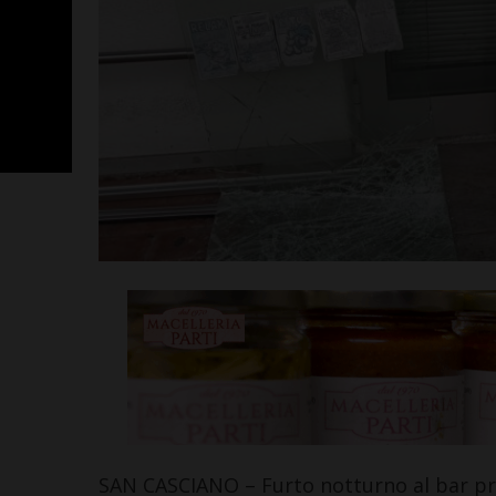
SportLab21 no
vacanza: pales
tutto il mese 
Leggi su SportChiant
SAN CASCIANO – Furto notturno al bar pre