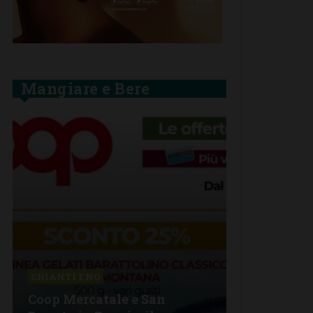
Mangiare e Bere
BARBERINO 
CHIANTI F.NO
La grande 
Coop Mercatale e San
Lorenzo a 