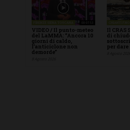
FIRENZE SIENA TOSCANA
CHIANTI F.NO
00:07:53
VIDEO / Il punto-meteo
Il CRAS 
del LaMMA: “Ancora 10
di chiud
giorni di caldo,
sottoscr
l’anticiclone non
per dare
demorde”
8 Agosto 202
8 Agosto 2026