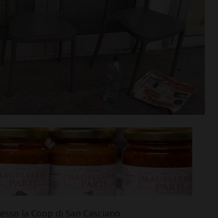
n va in
Aquatica, corsi di nuoto per
tra aperta per
bambini e ragazzi anche a
di agosto
settembre
i >
Leggi su SportChianti >
sso la Coop di San Casciano.