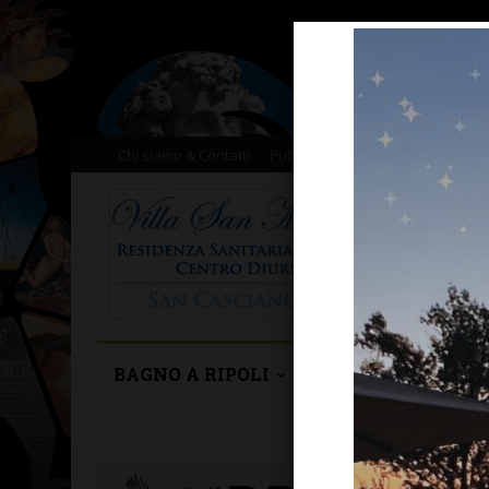
Chi siamo & Contatti
Pubblicità
Donazioni
Il nost
BAGNO A RIPOLI
BARBERINO TAVA