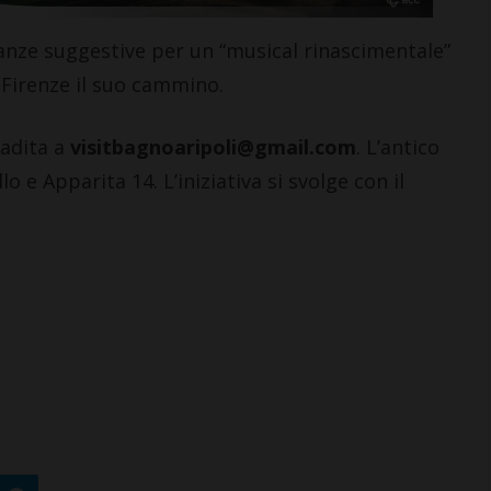
 danze suggestive per un “musical rinascimentale”
 Firenze il suo cammino.
CASTELLINA IN CHIANTI
radita a
visitbagnoaripoli@gmail.com
. L’antico
Giuseppe Stiaccini, sindaco
lo e Apparita 14. L’iniziativa si svolge con il
di Castellina, commenta il
“Codice Etico in
Agricoltura”
6 Agosto 2026