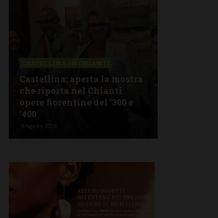
CASTELLINA IN CHIANTI
LETTERE & S
Castellina: aperta la mostra
Castelnuov
che riporta nel Chianti
revisionism
opere fiorentine del ‘300 e
Fratelli d’I
‘400
propagand
6 Agosto 2026
5 Agosto 2026