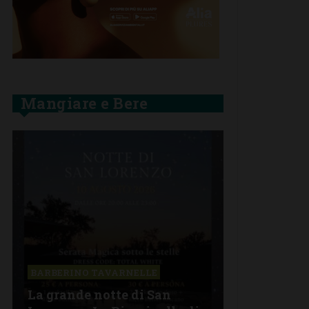
Mangiare e Bere
BARBERINO TAVARNELLE
La grande notte di San
BARBERINO 