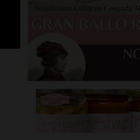
San Polo, un 
Nocentini in p
altro nuovo a
Leggi su SportChiant