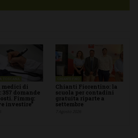
NA TOSCANA
CHIANTI F.NO
 medici di
Chianti Fiorentino: la
a: 357 domande
scuola per contadini
posti. Fimmg:
gratuita riparte a
ve investire”
settembre
6
7 Agosto 2026