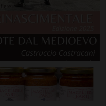
Niccolò
Coppa Italia di Serie D, il
iù… nel motore:
Grassina comincia il 23
cquisto
agosto contro la Lucchese
i >
Leggi su SportChianti >