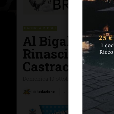
BAGNO A RIPOLI
Al Bigallo (Bag
Rinascimentale
Castracani
Domenica 19 ottobre lo spettacolo pr
di
Redazione
15 Ottobre 2025