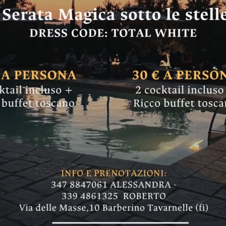
no a Ripoli) il Gran
: con dedica a Cas
omosso e organizzato dall'associazione cultur