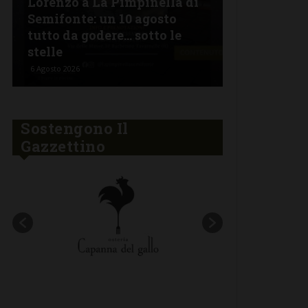
Lorenzo a La Pimpinella di
Semifonte: un 10 agosto
L’Argentin
tutto da godere… sotto le
Ferragosto:
stelle
“Fuoco Arg
6 Agosto 2026
5 Agosto 2026
Sostengono Il
Gazzettino