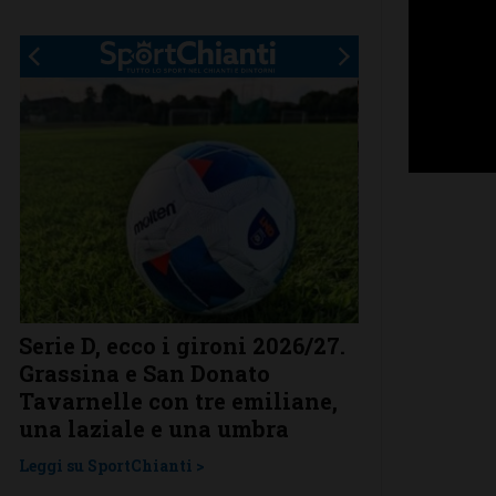
Serie D, ecco i gironi 2026/27.
Il Grassina v
Grassina e San Donato
arrivano sub
Tavarnelle con tre emiliane,
complimenti
una laziale e una umbra
prestigioso
Leggi su SportChianti >
Leggi su SportChi