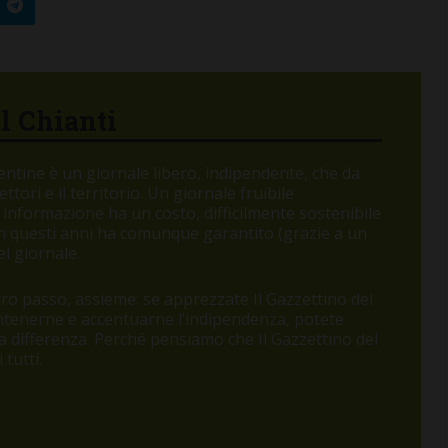
el Chianti
orentine è un giornale libero, indipendente, che da
tori e il territorio. Un giornale fruibile
 informazione ha un costo, difficilmente sostenibile
 in questi anni ha comunque garantito (grazie a un
l giornale.
o passo, assieme: se apprezzate Il Gazzettino del
antenerne e accentuarne l’indipendenza, potete
 la differenza. Perché pensiamo che Il Gazzettino del
tutti.