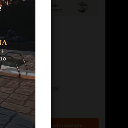
 Ballo
truccio
ale "Contrada Alfiere"