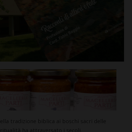
rime mosse:
Serie D, ecco i gironi 2026/27
to direttore
Grassina e San Donato
ata
Tavarnelle con tre emiliane,
 del nuovo
una laziale e una umbra
Leggi su SportChianti >
i >
lla tradizione biblica ai boschi sacri delle
itualità ha attraversato i secoli.