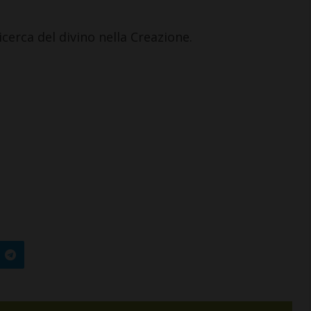
icerca del divino nella Creazione.
ELLINA IN CHIANTI
CASTELLINA IN CHIANTI
eppe Stiaccini, sindaco
Castellina: aperta l
astellina, commenta il
che riporta nel Chia
ice Etico in
opere fiorentine del 
coltura”
‘400
o 2026
6 Agosto 2026