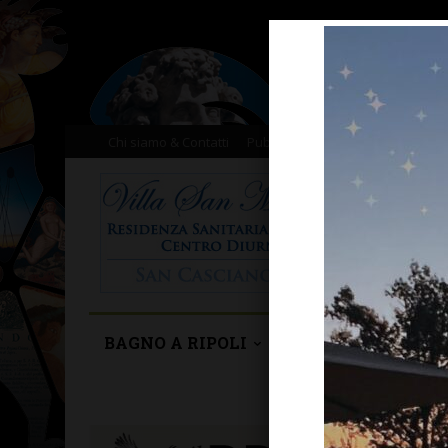
Chi siamo & Contatti
Pubblicità
Donazioni
Il nost
BAGNO A RIPOLI
BARBERINO TAVA