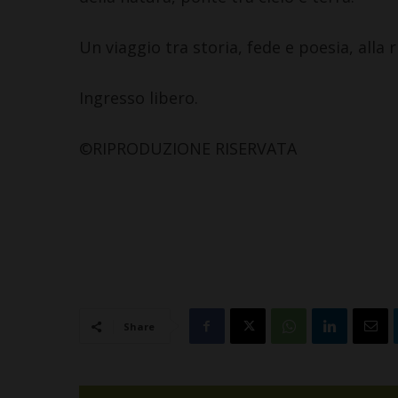
Un viaggio tra storia, fede e poesia, alla r
CAST
Ingresso libero.
Gius
di C
©RIPRODUZIONE RISERVATA
“Cod
Agri
6 Agost
Share