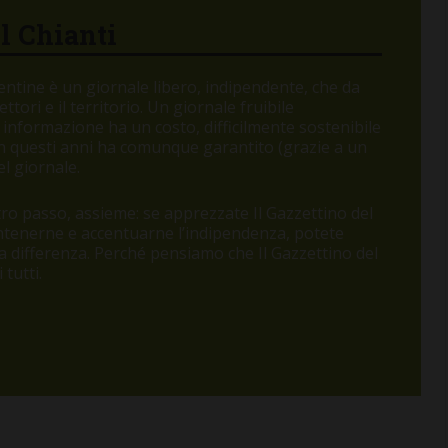
el Chianti
orentine è un giornale libero, indipendente, che da
tori e il territorio. Un giornale fruibile
 informazione ha un costo, difficilmente sostenibile
 in questi anni ha comunque garantito (grazie a un
l giornale.
o passo, assieme: se apprezzate Il Gazzettino del
antenerne e accentuarne l’indipendenza, potete
 la differenza. Perché pensiamo che Il Gazzettino del
tutti.