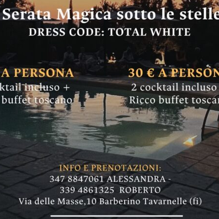
omunale a Bagno a R
e (e San Francesco)
novembre alle ore 17 nell'ambito delle iniziat