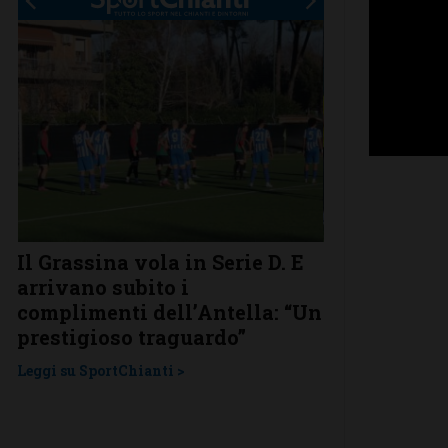
.
Il Grassina vola in Serie D. E
Poggibonsi a
arrivano subito i
conferme, ri
complimenti dell’Antella: “Un
nuovi
prestigioso traguardo”
Leggi su SportChi
Leggi su SportChianti >