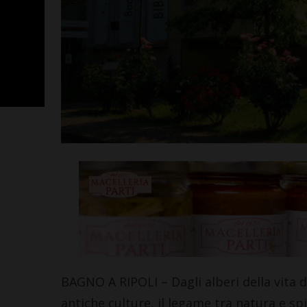
Poggibonsi, p
Fusci conferma
tecnico. In ser
presentazione
allenatore
Leggi su SportChiant
BAGNO A RIPOLI – Dagli alberi della vita de
antiche culture, il legame tra natura e spir