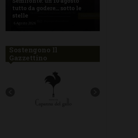
Semifonte: un 10 agosto
L’Argentin
tutto da godere… sotto le
Ferragosto:
stelle
“Fuoco Arg
6 Agosto 2026
5 Agosto 2026
Sostengono Il
Gazzettino
New title