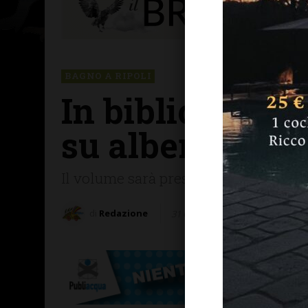
BAGNO A RIPOLI
In biblioteca c
su alberi e fed
Il volume sarà presentato giovedì 6 
di
Redazione
31 Ottobre 2025