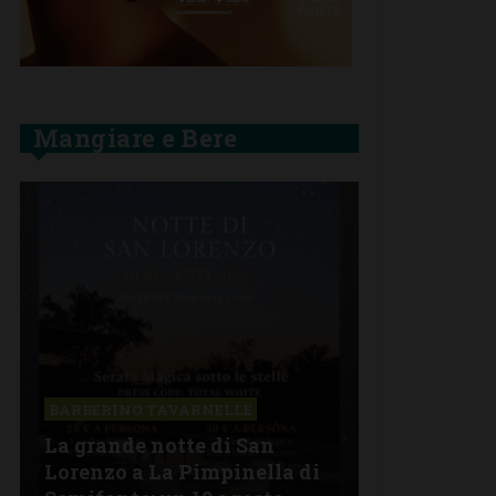
Mangiare e Bere
BARBERINO TAVARNELLE
La grande notte di San
BARBERINO 
Lorenzo a La Pimpinella di