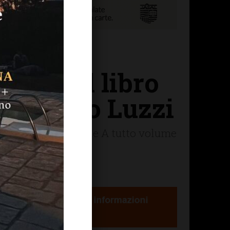
ipoli il libro
 di Paolo Luzzi
ive dell'associazione A tutto volume