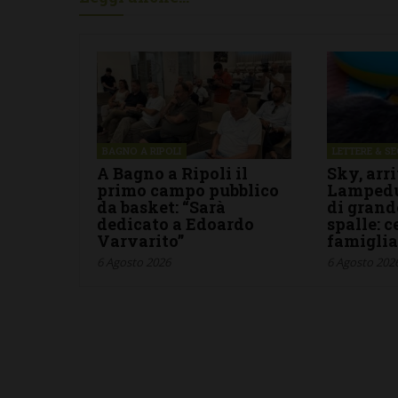
BAGNO A RIPOLI
LETTERE & S
A Bagno a Ripoli il
Sky, arr
primo campo pubblico
Lampedu
da basket: “Sarà
di grand
dedicato a Edoardo
spalle: 
Varvarito”
famigli
6 Agosto 2026
6 Agosto 202