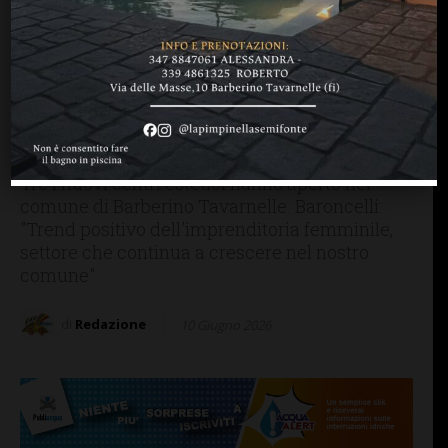
BARBERINO TAVARNELLE
Aperture e restyling: il
sindaco di Barberino
Tavarnelle ha “battezzato”
nuove attività
Tre i nuovi centri estetici hanno aperto nel
comune di Barberino Tavarnelle. Baroncelli:
"Trend positivo dell'imprenditoria femminile,
settore che continua a crescere nel nostro
comune"
di
Redazione
10 Giugno 2026