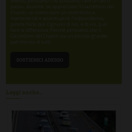
Adesso pensiamo che possiamo fare un altro
passo, assieme: se apprezzate Il Gazzettino del
Chianti, se volete dare un contributo a
mantenerne e accentuarne l’indipendenza,
potete farlo qui. Ognuno di noi, e di voi, può
fare la differenza. Perché pensiamo che Il
Gazzettino del Chianti sia un piccolo-grande
patrimonio di tutti.
Leggi anche...