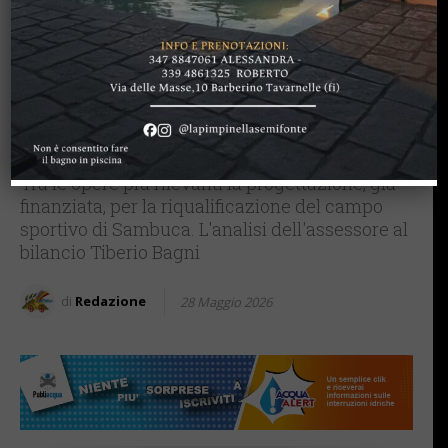
BARBERINO TAVARNELLE
Barberino Tavarnelle, oltre
un milione di euro in opere
pubbliche: strade, scuole,
impianti sportivi…
Tra le opere più rilevanti la progettazione, già
finanziata, per la riqualificazione del campo
sportivo di Sambuca. L'analisi dell'assessore al
bilancio Tiberio Bagni
di
Redazione
28 Maggio 2026