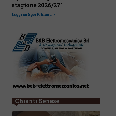
centrocampista: “Benvenuto
Chian
Gianvito Pertica”
Leggi su
Leggi su SportChianti >
Chianti Senese