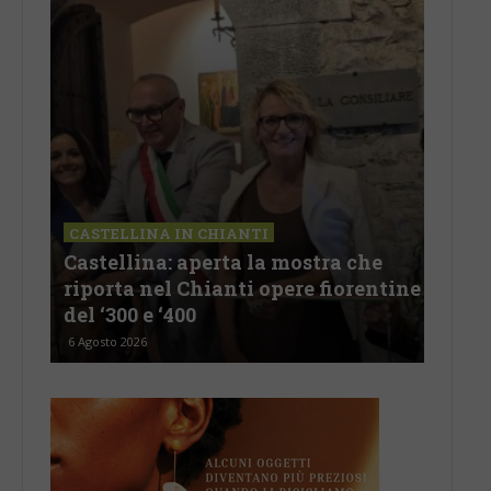
CASTELLINA IN CHIANTI
LET
Castellina: aperta la mostra che
Cas
riporta nel Chianti opere fiorentine
rev
del ‘300 e ‘400
d’I
6 Agosto 2026
5 Ago