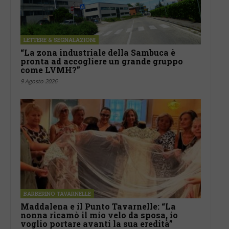
LETTERE & SEGNALAZIONI
“La zona industriale della Sambuca è
pronta ad accogliere un grande gruppo
come LVMH?”
9 Agosto 2026
BARBERINO TAVARNELLE
Maddalena e il Punto Tavarnelle: “La
nonna ricamò il mio velo da sposa, io
voglio portare avanti la sua eredità”