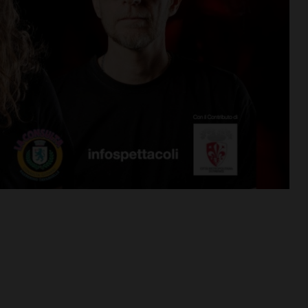
Coop Mercatale e San
Donato in Poggio: il
volantino con le offerte da 6
al 19 agosto
7 Agosto 2026