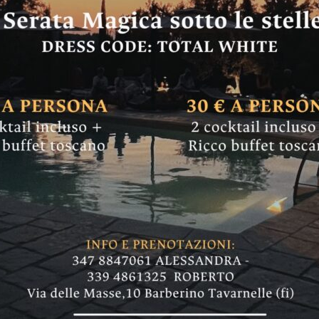
varnelle arrivano…
ure iconiche della
 per l'evento Barberino Tavarnelle Open Air. Ad