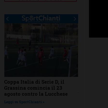
Coppa Italia di Serie D, il
Serie D, ecco
Grassina comincia il 23
Grassina e 
agosto contro la Lucchese
Tavarnelle c
una laziale
Leggi su SportChianti >
Leggi su SportChi