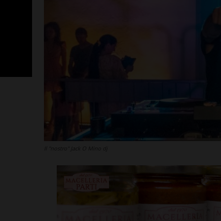
Il "nostro" Jack O Mino dj
SportLab21 no
vacanza: pales
tutto il mese 
Leggi su SportChiant