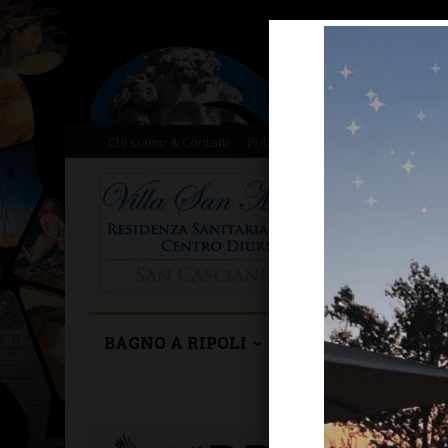
Chi siamo & Contatti
Pubblicità
Donazioni
Il nost
BAGNO A RIPOLI
BARBERINO TAVA