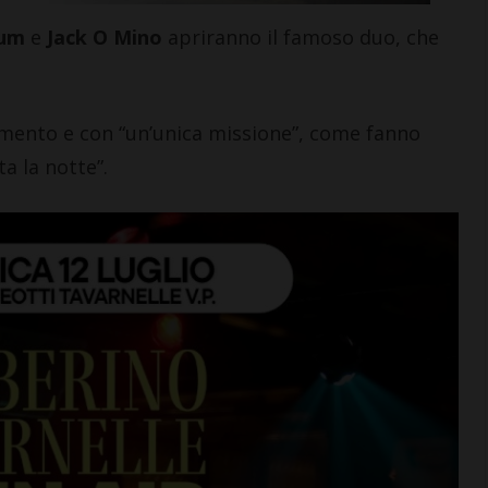
yum
e
Jack O Mino
apriranno il famoso duo, che
imento e con “un’unica missione”, come fanno
ta la notte”.
TERE & SEGNALAZIONI
CASTELLINA IN CHIANT
ebrazione della
Giuseppe Stiaccini,
onna della neve.
di Castellina, comm
ue così la Basilica di
“Codice Etico in
ta Maria Maggiore”
Agricoltura”
to 2026
6 Agosto 2026