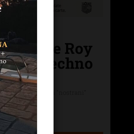
 Ricky Le Roy
 musica techno
 aprire i noti dj, i "nostrani"