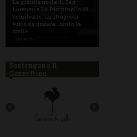
La grande notte di San
BARBERINO 
Lorenzo a La Pimpinella di
Semifonte: un 10 agosto
L’Argentin
tutto da godere… sotto le
Ferragosto:
stelle
“Fuoco Arg
6 Agosto 2026
5 Agosto 2026
Sostengono Il
Gazzettino