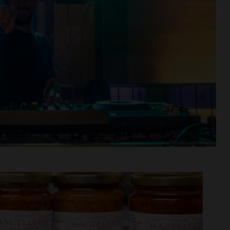
n va in
Aquatica, corsi di nuoto per
tra aperta per
bambini e ragazzi anche a
di agosto
settembre
i >
Leggi su SportChianti >