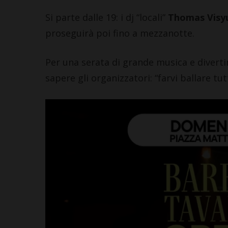
Si parte dalle 19: i dj “locali”
Thomas Vis
proseguirà poi fino a mezzanotte.
Per una serata di grande musica e divert
sapere gli organizzatori: “farvi ballare tut
LET
“Cel
Mad
Nacq
San
7 Agos