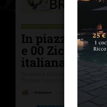
BARBERINO TAVARNELLE
In piazza a Ta
e 00 Zicky, fig
italiana
Domenica 12 luglio incredibile serata
Thomas Visyum e Jack O Mino
di
Redazione
9 Luglio 2026