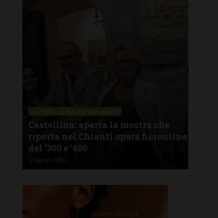
CASTELLINA IN CHIANTI
LET
Castellina: aperta la mostra che
Cas
riporta nel Chianti opere fiorentine
rev
del ‘300 e ‘400
d’I
6 Agosto 2026
5 Ago