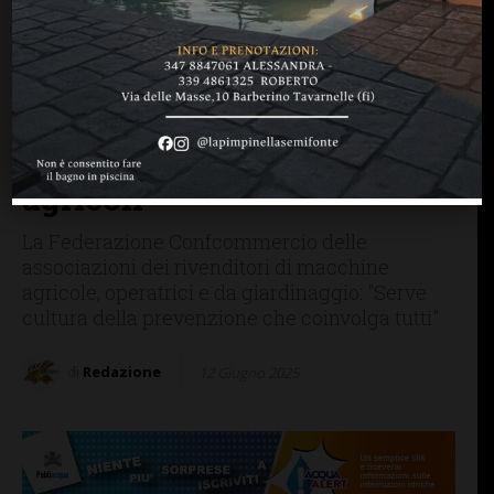
BARBERINO TAVARNELLE
Morto sotto al trattore a
San Filippo, Federacma:
“Serve la revisione
obbligatoria dei mezzi
agricoli”
La Federazione Confcommercio delle
associazioni dei rivenditori di macchine
agricole, operatrici e da giardinaggio: "Serve
cultura della prevenzione che coinvolga tutti"
di
Redazione
12 Giugno 2025