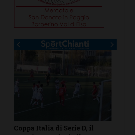
Serie D, ecco i gironi 2026/27.
Il Gra