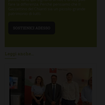
fare la differenza. Perché pensiamo che Il
Gazzettino del Chianti sia un piccolo-grande
patrimonio di tutti.
Leggi anche...