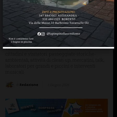
BARBERINO TAVARNELLE
“Naturalmente San Donato:
Ecofestival nel Borgo”,
grande successo della terza
edizione
Tante le iniziative che hanno richiamato
cittadini e visitatori: passeggiate storiche-
ambientali, attività di clean up, mercatini, talk,
laboratori per grandi e piccini e interventi
musicali
di
Redazione
1 Giugno 2026