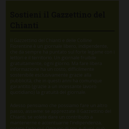
Sostieni il Gazzettino del
Chianti
Il Gazzettino del Chianti e delle Colline
Fiorentine è un giornale libero, indipendente,
che da sempre ha puntato sul forte legame con i
lettori e il territorio. Un giornale fruibile
gratuitamente, ogni giorno. Ma fare libera
informazione ha un costo, difficilmente
sostenibile esclusivamente grazie alla
pubblicità, che in questi anni ha comunque
garantito (grazie a un incessante lavoro
quotidiano) la gratuità del giornale.
Adesso pensiamo che possiamo fare un altro
passo, assieme: se apprezzate Il Gazzettino del
Chianti, se volete dare un contributo a
mantenerne e accentuarne l’indipendenza,
potete farlo qui. Ognuno di noi, e di voi, può