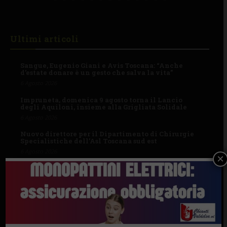
Ultimi articoli
Sangue, Eugenio Giani e Avis Toscana: “Anche
d’estate donare è un gesto che salva la vita”
6 Agosto 2026
Impruneta, domenica 9 agosto torna il Lancio
degli Aquiloni, insieme alla Grigliata Solidale
6 Agosto 2026
Nuovo direttore per il Dipartimento di Chirurgie
Specialistiche dell’Asl Toscana sud est
6 Agosto 2026
×
I Comuni
BAGNO A RIPOLI
BARBERINO TAVARNELLE
GREVE IN CHIANTI