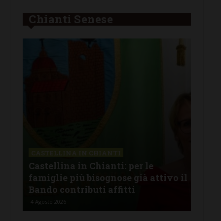
Chianti Senese
CASTELLINA IN CHIANTI
CHI
Castellina in Chianti: per le
Lav
famiglie più bisognose già attivo il
offe
Bando contributi affitti
com
4 Agosto 2026
2 Ago