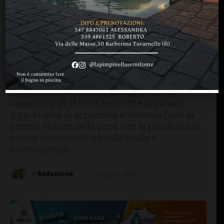
BARBERINO TAVARNELLE
“Un Poster per la Pace”,
promosso dal Lions Club
Barberino Tavarnelle: la
premiazione dei vincitori
Da quasi trent’anni il concorso, rivolto ai
ragazzi tra gli 11 e i 13 anni, offre ai giovani
l’opportunità di esprimere attraverso l’arte la
propria visione della pace, con la possibilità di
essere riconosciuti a livello locale e
internazionale
di
Redazione
11 Giugno 2026