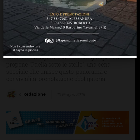
BARBERINO TAVARNELLE
MANGIARE & BERE
Una serata estiva nel cuore
del Chianti tra paella,
sangria e atmosfera
panoramica
Domenica 5 luglio SiChef Cooking Experience
propone "Paella sotto le stelle", una cena
speciale che unisce gusto, panorama e
convivialità: prenotazione obbligatoria
di
Redazione
20 Giugno 2026