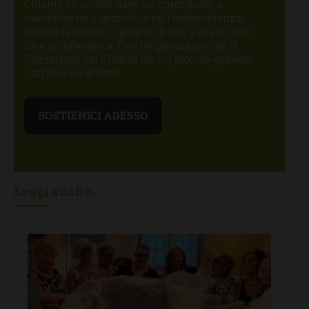
Chianti, se volete dare un contributo a
mantenerne e accentuarne l’indipendenza,
potete farlo qui. Ognuno di noi, e di voi, può
fare la differenza. Perché pensiamo che Il
Gazzettino del Chianti sia un piccolo-grande
patrimonio di tutti.
Leggi anche...