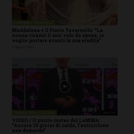
BARBERINO TAVARNELLE
Maddalena e il Punto Tavarnelle: “La
nonna ricamò il mio velo da sposa, io
voglio portare avanti la sua eredità”
8 Agosto 2026
FIRENZE SIENA TOSCANA
00:07:53
VIDEO / Il punto-meteo del LaMMA:
“Ancora 10 giorni di caldo, l’anticiclone
non demorde”