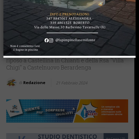
CASTELLINA IN CHIANTI
CASTELNUOVO B.GA
CHIANTI SENESE
Il Lions Club Chianti dona
quattro televisori all’Asp
“Centro Virginia Borgheri”
Saranno messi a disposizione della casa di
riposo a Castellina in Chianti e della Rsa "Villa
Chigi" a Castelnuovo Berardenga
di
Redazione
21 Febbraio 2024