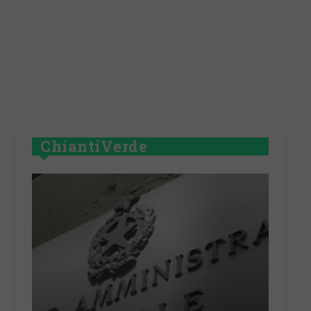
ChiantiVerde