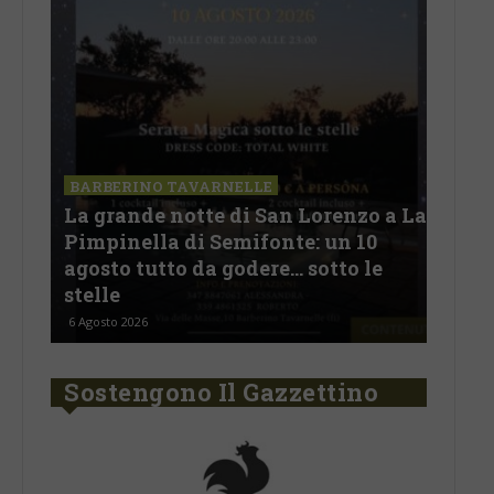
SAN
a La
Il 
BARBERINO TAVARNELLE
L’Argentina in Chianti… a
men
Ferragosto: da SiChef arriva “Fuoco
con
Argentino”
del
5 Agosto 2026
30 Lu
Sostengono Il Gazzettino