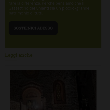
fare la differenza. Perché pensiamo che Il
Gazzettino del Chianti sia un piccolo-grande
patrimonio di tutti.
Leggi anche...