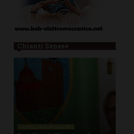
Chianti Senese
CHIANTI
CAS