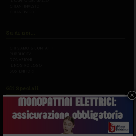
IL CANTO DEL GALLO
CHIANTINVESTO
CHIANTIVERDE
Su di noi...
CHI SIAMO & CONTATTI
PUBBLICITÀ
DONAZIONI
IL NOSTRO LOGO
SOSTENITORI
Gli Speciali
×
PERSONE & STORIE
LAVORO
MANGIARE & BERE
CRONACA