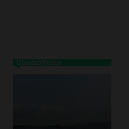
ChiantiVerde