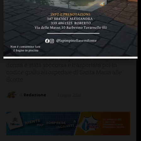
CASTELNUOVO B.GA
CHIANTI SENESE
CRONACA
Castelnuovo Berardenga,
scontro frontale fra due
auto. Una si cappotta,
ferita una 20enne
Sinistro sulla SP102, nei pressi di Corsignano: la
donna è stata soccorsa e trasportata poi in
codice giallo all'ospedale di Santa Maria alle
Scotte
di
Redazione
4 Luglio 2026