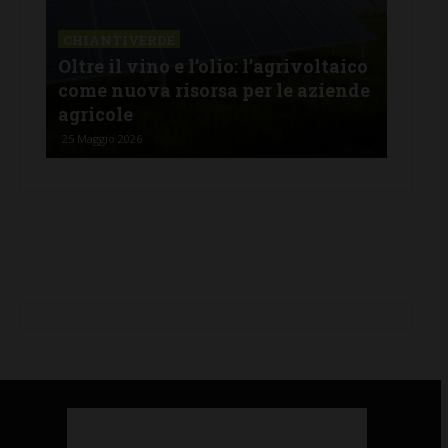
CHIANTIVERDE
aico
Falsi miti sulle energie rinnovabili.
ende
Tra dubbi, sentito dire e realtà:
facciamo chiarezza
9 Maggio 2026