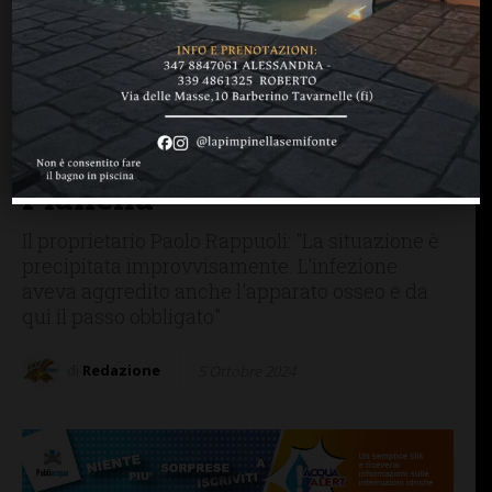
CASTELNUOVO B.GA
CHIANTI SENESE
CRONACA
Claus non ce l’ha fatta:
morto anche il secondo dei
levrieri massacrati
dall’assalto dei 4 pitbull a
Pianella
Il proprietario Paolo Rappuoli: "La situazione è
precipitata improvvisamente. L'infezione
aveva aggredito anche l'apparato osseo e da
qui il passo obbligato"
di
Redazione
5 Ottobre 2024