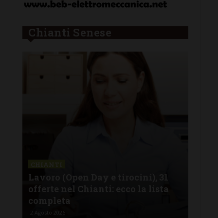
Chianti Senese
CHIANTI
CAS
Lavoro (Open Day e tirocini), 31
FdI
 il
offerte nel Chianti: ecco la lista
del
completa
e i
2 Agosto 2026
2 Ago