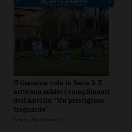
7.
Il Grassina vola in Serie D. E
Poggi
arrivano subito i complimenti
confe
e,
dell’Antella: “Un prestigioso
Leggi su
traguardo”
Leggi su SportChianti >