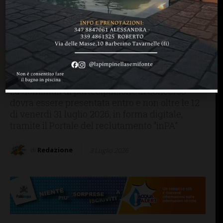
CHIANTI F.NO
GREVE IN CHIANTI
SAN CASCIANO
Lavorare in Comune: due
posti per assistente sociale
(a Greve in Chianti e San
Casciano)
La domanda di partecipazione al concorso
dovrà essere presentata entro e non oltre le 12
di venerdì 31 luglio 2026, in forma digitale,
tramite il Portale del reclutamento “inPA”
di
Redazione
3 Luglio 2026