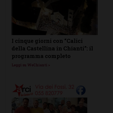
I cinque giorni con “Calici
Cast
della Castellina in Chianti”: il
prota
enti
programma completo
Vino”
Leggi su WeChianti >
Leggi s