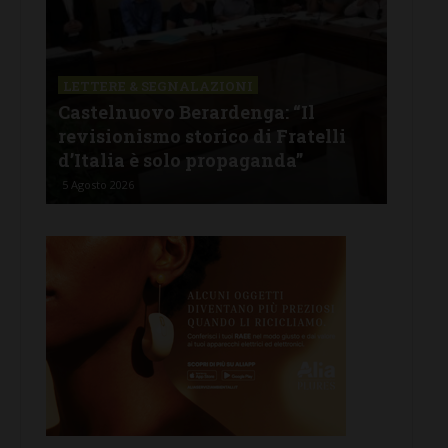
LETTERE & SEGNALAZIONI
CAS
Castelnuovo Berardenga: “Il
Cas
tine
revisionismo storico di Fratelli
fam
d’Italia è solo propaganda”
Ban
5 Agosto 2026
4 Ago