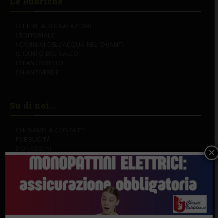
Le Rubriche
LETTERE & SEGNALAZIONI
L’EDITORIALE
I CAMMINI DELL’ACQUA NEL CHIANTI
IL CANTO DEL GALLO
CHIANTINVESTO
CHIANTIVERDE
Su di noi...
CHI SIAMO & CONTATTI
PUBBLICITÀ
DONAZIONI
×
IL NOSTRO LOGO
SOSTENITORI
Gli Speciali