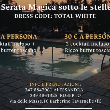
CASTELLINA IN CHIANTI
CASTELNUOVO B.GA
CHIANTI
PRUNETA
LAVORO
RADDA IN CHIANTI
SAN CASCIANO
voro (e tirocinio) ne
o per l’Impiego di 
ntissimi e le offerte molto varie in moltissim