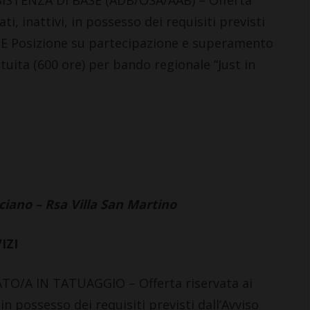
ISTENZA DI BASE (ADB/OSA/AAB) – Offerta
i, inattivi, in possesso dei requisiti previsti
ME Posizione su partecipazione e superamento
tuita (600 ore) per bando regionale “Just in
iano – Rsa Villa San Martino
IZI
TO/A IN TATUAGGIO – Offerta riservata ai
in possesso dei requisiti previsti dall’Avviso