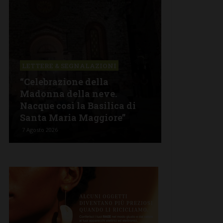
LETTERE & SEGNALAZIONI
CASTELLINA 
“Celebrazione della
Giuseppe S
Madonna della neve.
di Castell
Nacque così la Basilica di
“Codice Eti
Santa Maria Maggiore”
Agricoltur
7 Agosto 2026
6 Agosto 2026