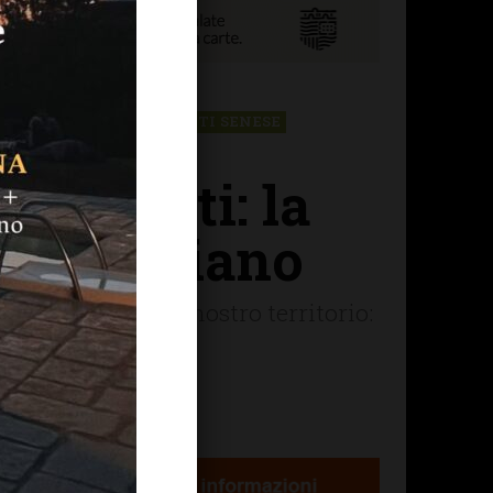
CHIANTI F.NO
CHIANTI SENESE
l Chianti: la
San Casciano
i dei comuni del nostro territorio: