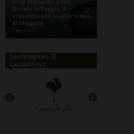
Coop Mercatale e San
Lorenzo a 
Donato in Poggio: il
Semifonte:
volantino con le offerte da 6
tutto da go
al 19 agosto
stelle
7 Agosto 2026
6 Agosto 2026
Sostengono Il
Gazzettino