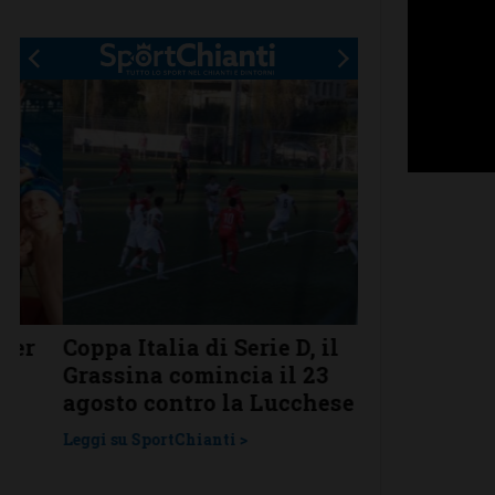
Coppa Italia di Serie D, il
Serie D, ecco
Grassina comincia il 23
Grassina e 
agosto contro la Lucchese
Tavarnelle c
una laziale
Leggi su SportChianti >
Leggi su SportChi