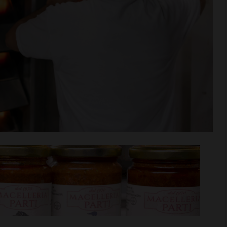
n va in
Aquatica, corsi di nuoto per
tra aperta per
bambini e ragazzi anche a
di agosto
settembre
i >
Leggi su SportChianti >