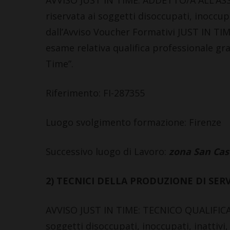
AVVISO JUST IN TIME: ADDETTO/A ALL’ASS
riservata ai soggetti disoccupati, inoccupat
dall’Avviso Voucher Formativi JUST IN TI
esame relativa qualifica professionale gra
Time”.
Riferimento: FI-287355
Luogo svolgimento formazione: Firenze
Successivo luogo di Lavoro:
zona San Casc
2) TECNICI DELLA PRODUZIONE DI SERV
AVVISO JUST IN TIME: TECNICO QUALIFICA
soggetti disoccupati, inoccupati, inattivi, 