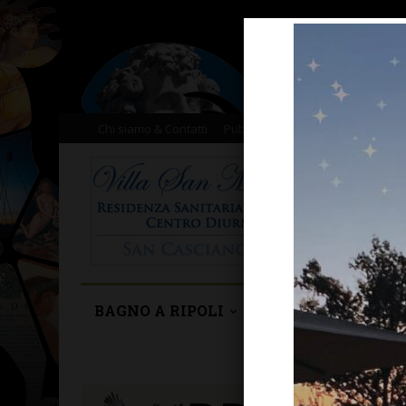
Chi siamo & Contatti
Pubblicità
Donazioni
Il nost
BAGNO A RIPOLI
BARBERINO TAVA