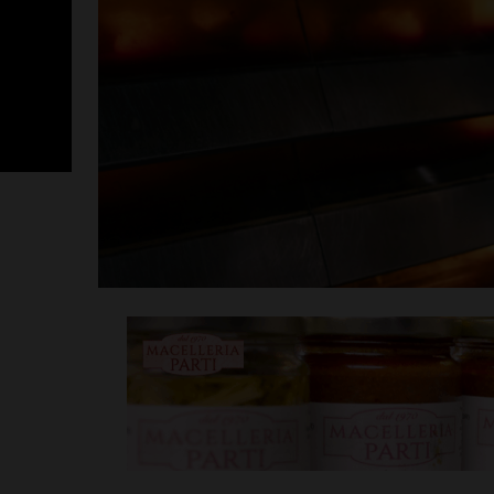
SportLab21 no
vacanza: pales
tutto il mese 
Leggi su SportChiant