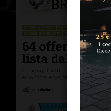
BAGNO A RIPOLI
BARBERINO TAVARNELLE
GAIOLE IN CHIANTI
GREVE IN CHIANTI
IM
64 offerte di la
lista dal Centr
Come ogni settimana i settori sono ta
ecco tutte le posizioni aperte
di
Redazione
16 Maggio 2026