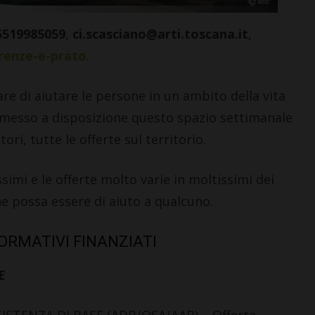
5519985059
,
ci.scasciano@arti.toscana.it
,
irenze-e-prato
.
care di aiutare le persone in un ambito della vita
 messo a disposizione questo spazio settimanale
ori, tutte le offerte sul territorio.
imi e le offerte molto varie in moltissimi dei
e possa essere di aiuto a qualcuno.
FORMATIVI FINANZIATI
E