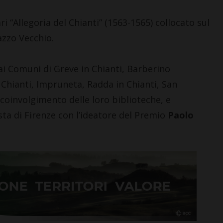
ri “Allegoria del Chianti” (1563-1565) collocato sul
azzo Vecchio.
ai Comuni di Greve in Chianti, Barberino
 CHIANTI
CASTELLINA IN CHIANTI
n Chianti, Impruneta, Radda in Chianti, San
ccini, sindaco
Castellina: aperta la mostra
coinvolgimento delle loro biblioteche, e
, commenta il
che riporta nel Chianti
sta di Firenze con l’ideatore del Premio
Paolo
 in
opere fiorentine del ‘300 e
‘400
6 Agosto 2026