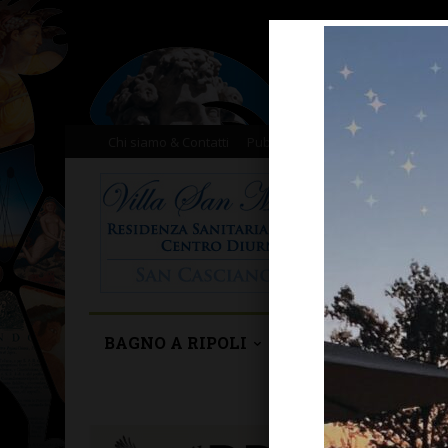
Chi siamo & Contatti
Pubblicità
Donazioni
Il nost
BAGNO A RIPOLI
BARBERINO TAVA