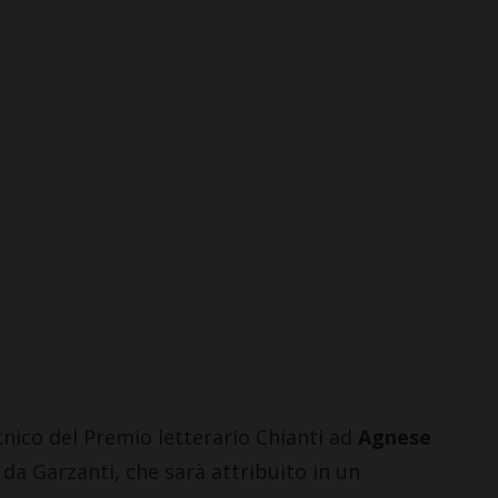
La grande notte di San
Lorenzo a La Pimpinella di
Semifonte: un 10 agosto
tutto da godere… sotto le
stelle
6 Agosto 2026
nico del Premio letterario Chianti ad
Agnese
o da Garzanti, che sarà attribuito in un