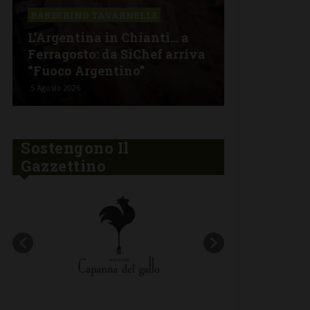
Il Cavalier
BARBERINO TAVARNELLE
nuovo menu
L’Argentina in Chianti… a
stagionalit
Ferragosto: da SiChef arriva
contaminaz
“Fuoco Argentino”
nel cuore d
5 Agosto 2026
30 Luglio 2026
Sostengono Il
Gazzettino