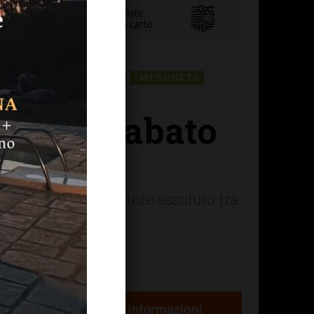
TI
GREVE IN CHIANTI
IMPRUNETA
lissima sabato
maggio
e decreterà il vincitore assoluto tra