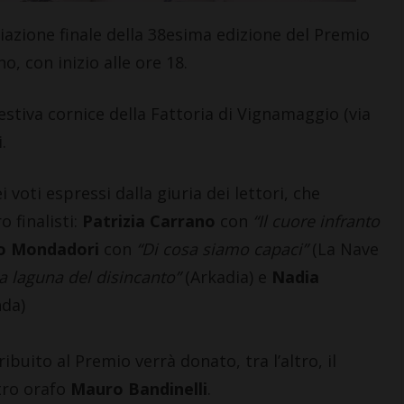
azione finale della 38esima edizione del Premio
o, con inizio alle ore 18.
stiva cornice della Fattoria di Vignamaggio (via
.
 voti espressi dalla giuria dei lettori, che
o finalisti:
Patrizia Carrano
con
“Il cuore infranto
o Mondadori
con
“Di cosa siamo capaci”
(La Nave
a laguna del disincanto”
(Arkadia) e
Nadia
da)
ibuito al Premio verrà donato, tra l’altro, il
tro orafo
Mauro Bandinelli
.