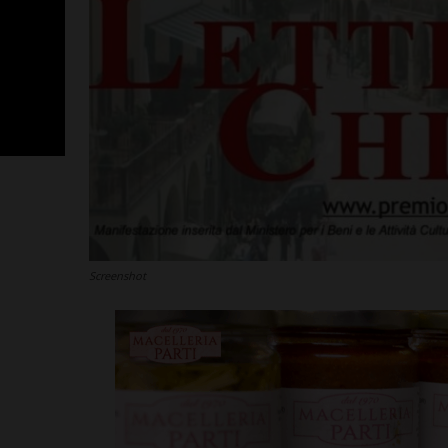
Screenshot
Poggibonsi, p
Fusci conferma
tecnico. In ser
presentazione
allenatore
Leggi su SportChiant