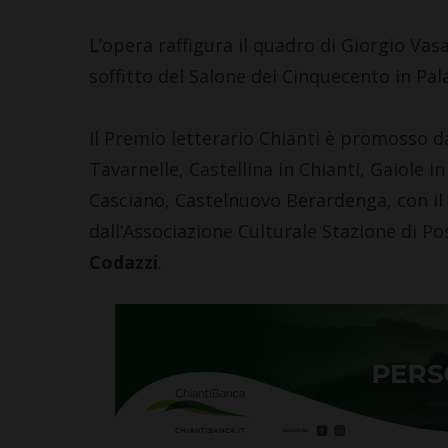
L’opera raffigura il quadro di Giorgio Vasa
soffitto del Salone dei Cinquecento in Pal
Il Premio letterario Chianti è promosso d
CASTELLINA IN
Tavarnelle, Castellina in Chianti, Gaiole i
Giuseppe Stia
Casciano, Castelnuovo Berardenga, con il 
di Castellina
dall’Associazione Culturale Stazione di Po
“Codice Etico
Agricoltura”
Codazzi
.
6 Agosto 2026