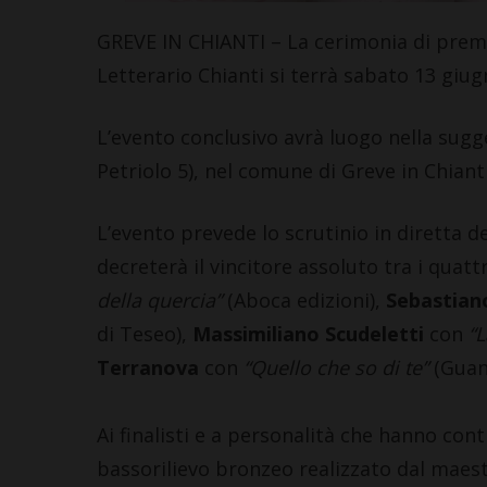
GREVE IN CHIANTI – La cerimonia di premi
Letterario Chianti si terrà sabato 13 giugn
L’evento conclusivo avrà luogo nella sugge
Petriolo 5), nel comune di Greve in Chianti
L’evento prevede lo scrutinio in diretta dei
decreterà il vincitore assoluto tra i quattr
della quercia”
(Aboca edizioni),
Sebastian
di Teseo),
Massimiliano Scudeletti
con
“L
Terranova
con
“Quello che so di te”
(Guan
Ai finalisti e a personalità che hanno contr
bassorilievo bronzeo realizzato dal maes