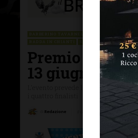
BARBERINO TAVARNELLE
CASTELLINA IN C
RADDA IN CHIANTI
SAN CASCIANO
Premio letterar
13 giugno alla
L'evento prevede lo scrutinio in diret
i quattro finalisti
di
Redazione
8 Giugno 2026