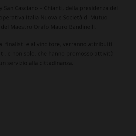
y San Casciano – Chianti, della presidenza del
operativa Italia Nuova e Società di Mutuo
e del Maestro Orafo Mauro Bandinelli.
i finalisti e al vincitore, verranno attribuiti
nti, e non solo, che hanno promosso attività
un servizio alla cittadinanza.
BARBERINO TAVARNELLE