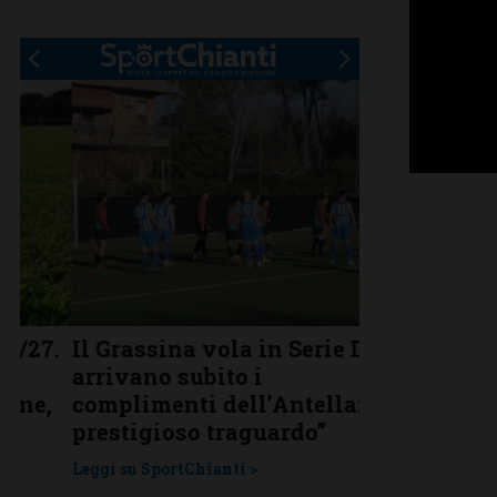
.
Il Grassina vola in Serie D. E
Poggibonsi a
arrivano subito i
conferme, ri
complimenti dell’Antella: “Un
nuovi
prestigioso traguardo”
Leggi su SportChi
Leggi su SportChianti >