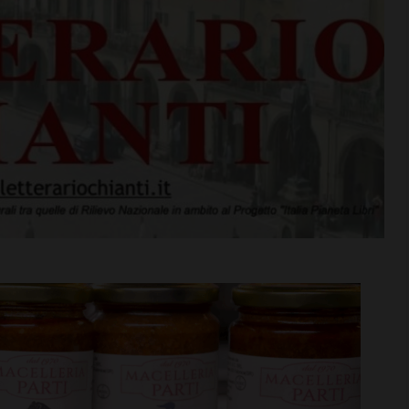
rime mosse:
Serie D, ecco i gironi 2026/27
to direttore
Grassina e San Donato
ata
Tavarnelle con tre emiliane,
 del nuovo
una laziale e una umbra
Leggi su SportChianti >
i >