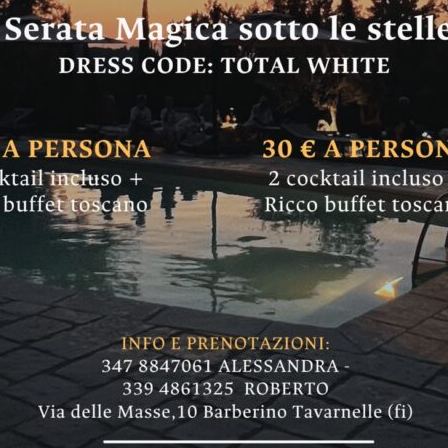
HIANTI
CASTELNUOVO B.GA
CHIANTI
GAIOLE IN CHIAN
io Chianti: la fina
 Fattoria di Vigna
ta dei voti espressi dalla giuria dei lettori, ch