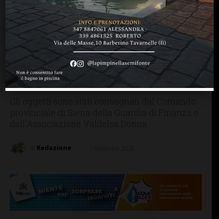
CASTELLINA IN CHIANTI
FIRENZE SIENA TOSCANA
RADDA IN CHIANTI
Donati all’ospedale di
Campostaggia un ecografo
portatile e due poltrone per
prelievi
Gli oggetti sono stati consegnati dal Comando
provinciale di Siena della Guardia di Finanza e
dall'Associazione Valdelsa Donna
di
Redazione
7 Febbraio 2026