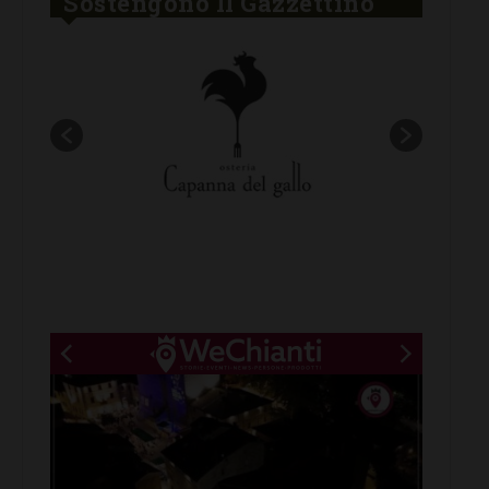
Sostengono Il Gazzettino
New title