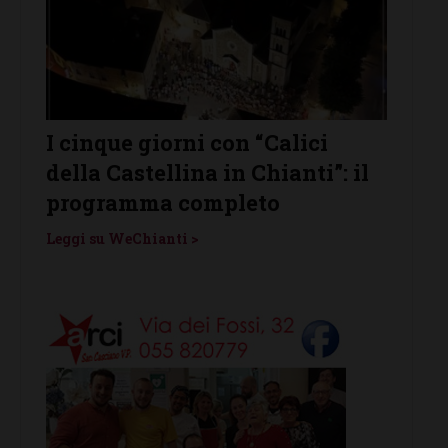
“Calici
Castelnuovo Berardenga
Chianti”: il
protagonista de “Le Notti del
to
Vino”: venerdì 7 agosto
Leggi su WeChianti >