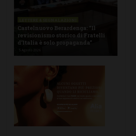
LETTERE & SEGNALAZIONI
CAS
Castelnuovo Berardenga: “Il
Cas
tine
revisionismo storico di Fratelli
fam
d’Italia è solo propaganda”
Ban
5 Agosto 2026
4 Ago