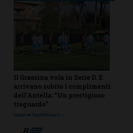
erie D. E
Poggibonsi al lavoro, tra
complimenti
conferme, ritorni e volti nuo
restigioso
Leggi su SportChianti >