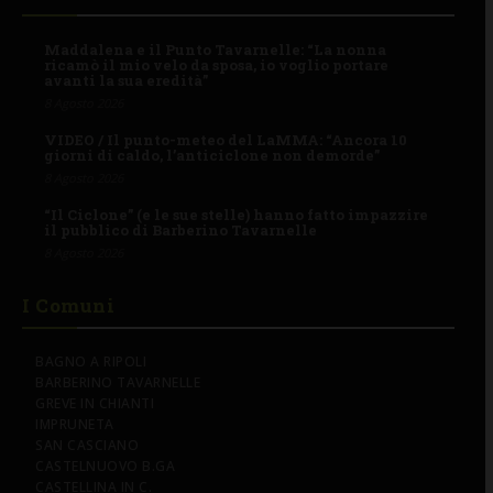
Maddalena e il Punto Tavarnelle: “La nonna
ricamò il mio velo da sposa, io voglio portare
avanti la sua eredità”
8 Agosto 2026
VIDEO / Il punto-meteo del LaMMA: “Ancora 10
giorni di caldo, l’anticiclone non demorde”
8 Agosto 2026
“Il Ciclone” (e le sue stelle) hanno fatto impazzire
il pubblico di Barberino Tavarnelle
8 Agosto 2026
I Comuni
BAGNO A RIPOLI
BARBERINO TAVARNELLE
GREVE IN CHIANTI
IMPRUNETA
SAN CASCIANO
CASTELNUOVO B.GA
CASTELLINA IN C.