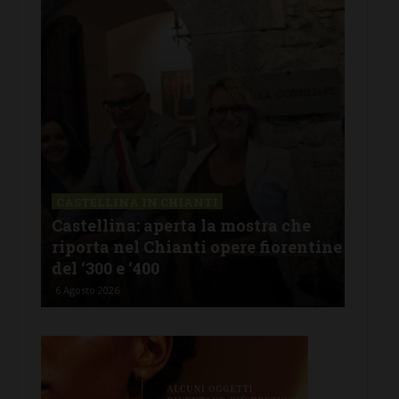
CASTELLINA IN CHIANTI
LET
Castellina: aperta la mostra che
Cas
riporta nel Chianti opere fiorentine
rev
del ‘300 e ‘400
d’I
6 Agosto 2026
5 Ago