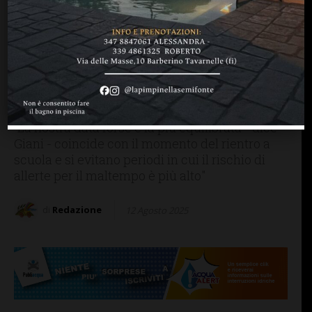
FIRENZE SIENA TOSCANA
E’ ufficiale: elezioni
regionali in Toscana il 12 e
13 ottobre. Il presidente
Giani ha firmato il decreto
“La nostra data forse è la più equilibrata - dice
Giani - coincide con il momento del rientro a
scuola e si evitano periodi in cui il rischio di
allerte per il maltempo è più alto"
di
Redazione
12 Agosto 2025