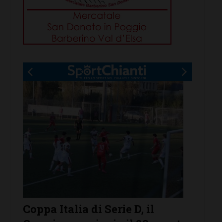
Serie D, ecco i gironi 2026/27.
Il Gra