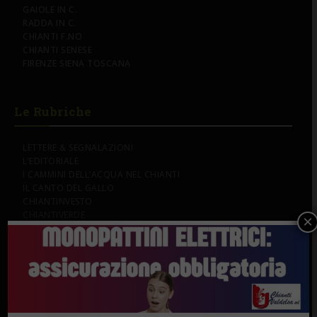
GAIOLE IN C.
RADDA IN C.
CHIANTI F.NO
CHIANTI SENESE
FIRENZE SIENA TOSCANA
Le Rubriche
LETTERE & SEGNALAZIONI
L’EDITORIALE
I CAMMINI DELL’ACQUA NEL CHIANTI
IL CANTO DEL GALLO
CHIANTINVESTO
CHIANTIVERDE
×
Su di noi...
CHI SIAMO & CONTATTI
PUBBLICITÀ