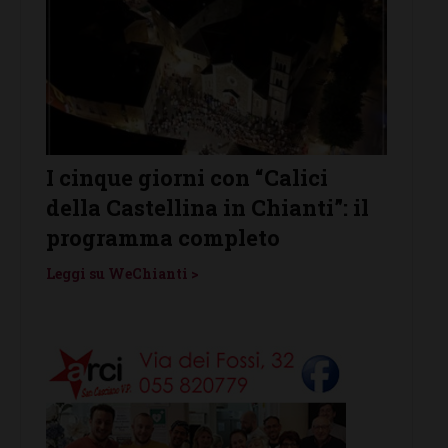
on “Calici
Castelnuovo Berardenga
n Chianti”: il
protagonista de “Le Notti d
leto
Vino”: venerdì 7 agosto
Leggi su WeChianti >