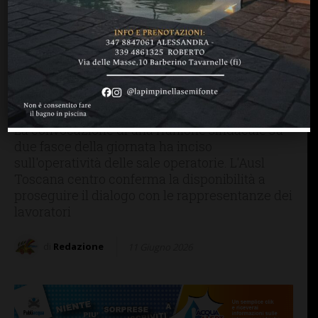
FIRENZE SIENA TOSCANA
Interventi chirurgici
rinviati, la posizione
dell’Azienda Usl Toscana
centro
La convocazione di una riunione sindacale su
due fasce della giornata ha inciso
sull'operatività delle sale operatorie. L'Ausl
Toscana centro conferma la disponibilità a
proseguire il dialogo con le rappresentanze dei
lavoratori
di
Redazione
11 Giugno 2026