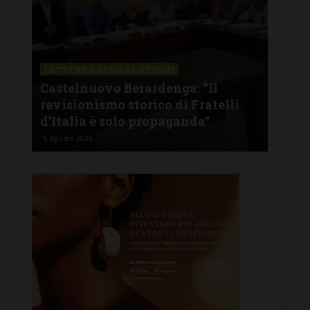
LETTERE & SEGNALAZIONI
CAS
Castelnuovo Berardenga: “Il
Cas
tine
revisionismo storico di Fratelli
fam
d’Italia è solo propaganda”
Ban
5 Agosto 2026
4 Ago