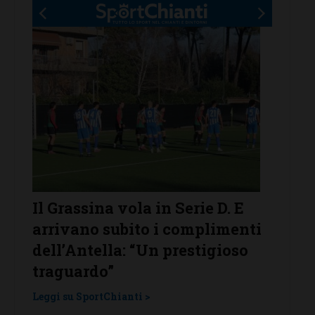
n Serie D. E
Poggibonsi al lavoro, tra
i complimenti
conferme, ritorni e volti n
 prestigioso
Leggi su SportChianti >