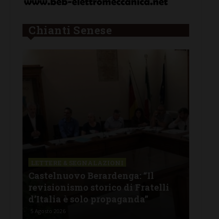
Chianti Senese
LETTERE & SEGNALAZIONI
CAS
Castelnuovo Berardenga: “Il
Cas
tine
revisionismo storico di Fratelli
fam
d’Italia è solo propaganda”
Ban
5 Agosto 2026
4 Ago