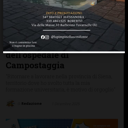
CASTELLINA IN CHIANTI
CASTELNUOVO B.GA
CHIANTI SENESE
FIRENZE SIENA TOSCANA
GAIOLE IN CHIANTI
RADDA IN CHIANTI
La dottoressa Patrizia
Galardo nuova direttrice
dell’Oculistica
dell’ospedale di
Campostaggia
"Ritornare a lavorare nella provincia di Siena,
territorio dove ho svolto tutta la mia
formazione universitaria, è motivo di orgoglio"
di
Redazione
1 Dicembre 2025