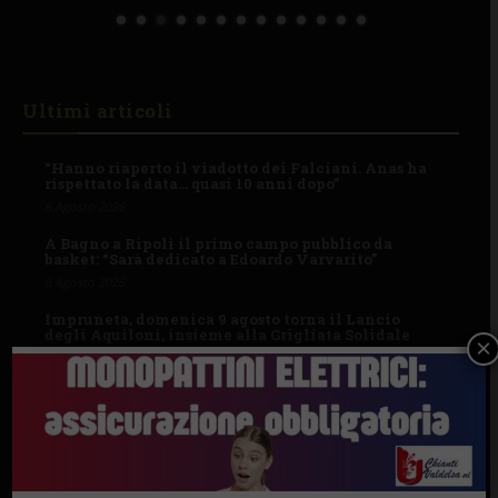
Ultimi articoli
“Hanno riaperto il viadotto dei Falciani. Anas ha
rispettato la data… quasi 10 anni dopo”
6 Agosto 2026
A Bagno a Ripoli il primo campo pubblico da
basket: “Sarà dedicato a Edoardo Varvarito”
6 Agosto 2026
Impruneta, domenica 9 agosto torna il Lancio
degli Aquiloni, insieme alla Grigliata Solidale
×
6 Agosto 2026
I Comuni
BAGNO A RIPOLI
BARBERINO TAVARNELLE