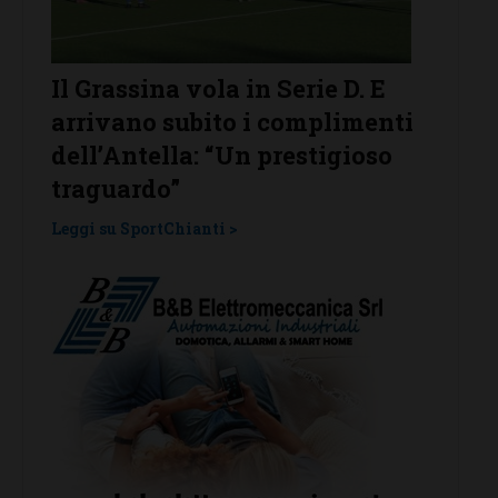
rassina vola in Serie D. E
Poggibonsi al 
ivano subito i complimenti
conferme, rito
’Antella: “Un prestigioso
Leggi su SportChiant
guardo”
 su SportChianti >