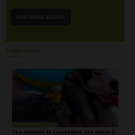
Leggi anche...
LETTERE & SEGNALAZIONI
Sky, arrivato da Lampedusa, una storia di