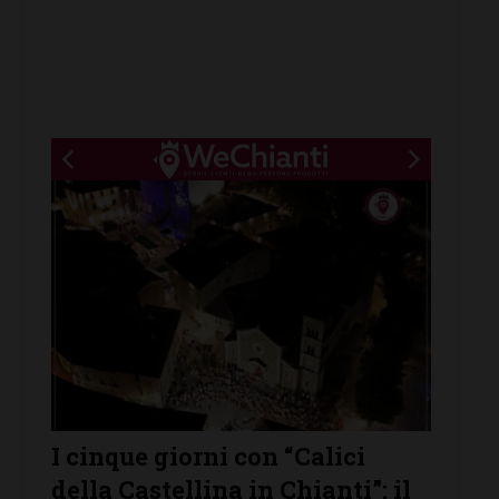
New title
 giorni con “Calici
Castelnuovo Bera
stellina in Chianti”: il
protagonista de “L