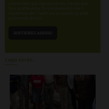
potete farlo qui. Ognuno di noi, e di voi, può
fare la differenza. Perché pensiamo che Il
Gazzettino del Chianti sia un piccolo-grande
patrimonio di tutti.
Leggi anche...