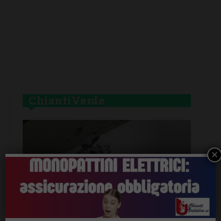
ChiantiVerde
×