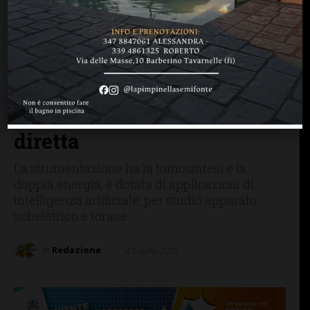
BARBERINO TAVARNELLE
CASTELLINA IN CHIANTI
FIRENZE SIENA TOSCANA
RADDA IN CHIANTI
Poggibonsi, inaugurata
all’ospedale di
Campostaggia la nuova
diagnostica radiologica
diretta
La strumentazione ha la tomosintesi e la
doppia energia, è dotata di applicazioni di
intelligenza artificiale, per studio apparato
scheletrico e torace
di
Redazione
4 Luglio 2026