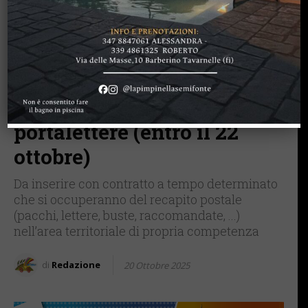
BAGNO A RIPOLI
BARBERINO TAVARNELLE
FIRENZE SIENA TOSCANA
GREVE IN CHIANTI
IMPRUNETA
LAVORO
SAN CASCIANO
Poste Italiane: anche in
provincia di Firenze è
attiva una nuova ricerca di
portalettere (entro il 22
ottobre)
Da inserire con contratto a tempo determinato
che si occuperanno del recapito postale
(pacchi, lettere, buste, raccomandate, ...)
nell’area territoriale di propria competenza
di
Redazione
20 Ottobre 2025