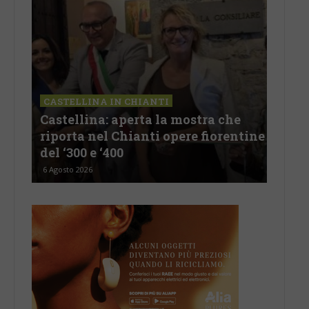
CASTELLINA IN CHIANTI
LET
Castellina: aperta la mostra che
Cas
riporta nel Chianti opere fiorentine
rev
del ‘300 e ‘400
d’I
6 Agosto 2026
5 Ago