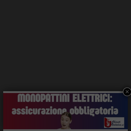
×
ChiantiVerde