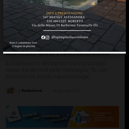
FIRENZE SIENA TOSCANA
Sicurezza, Coldiretti
Toscana: “Due trattori su
tre obsoleti, nuovi
contributi per installare
sistemi anti ribaltamento”
Il ribaltamento del trattore tra le principali
cause dei decessi nelle campagne: "In calo
infortuni ma strada è ancora lunga"
di
Redazione
14 Gennaio 2026