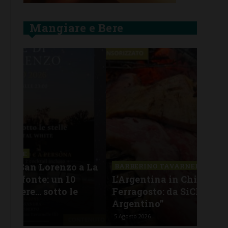
Mangiare e Bere
SAN
a La
Il 
BARBERINO TAVARNELLE
L’Argentina in Chianti… a
men
Ferragosto: da SiChef arriva “Fuoco
con
Argentino”
del
5 Agosto 2026
30 Lu