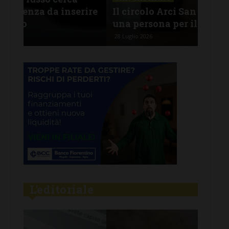
rire
Il circolo Arci San Casciano cerca
off
una persona per il ruolo di barista
pro
28 Luglio 2026
26 Lu
L'editoriale