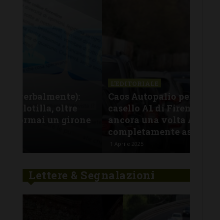
L'EDITORIALE
L'E
:
Caos Autopalio per l’incidente al
Fur
casello A1 di Firenze-Impruneta: e
chi
one
ancora una volta Anas è
ver
completamente assente
ha 
1 Aprile 2025
29 Ge
Lettere & Segnalazioni