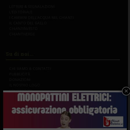
LETTERE & SEGNALAZIONI
L’EDITORIALE
I CAMMINI DELL’ACQUA NEL CHIANTI
IL CANTO DEL GALLO
CHIANTINVESTO
CHIANTIVERDE
Su di noi...
CHI SIAMO & CONTATTI
PUBBLICITÀ
DONAZIONI
IL NOSTRO LOGO
×
SOSTENITORI
Gli Speciali
PERSONE & STORIE
LAVORO