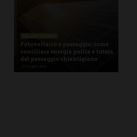
CHIANTIVERDE
CHI
 fa
Fotovoltaico e paesaggio: come
Oltr
conciliare energia pulita e tutela
com
del paesaggio chiantigiano
agr
12 Giugno 2026
25 Ma