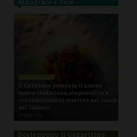
Mangiare e Bere
SAN CASCIANO
Il Cavaliere presenta il nuovo
SAN
menu: tradizione, stagionalità e
All
oco
contaminazioni creative nel cuore
lug
del Chianti
pro
30 Luglio 2026
29 Lu
Sostengono Il Gazzettino