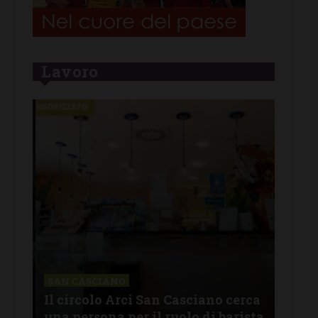
Lavoro
CHI
Lav
SAN CASCIANO
rire
Il circolo Arci San Casciano cerca
off
una persona per il ruolo di barista
pro