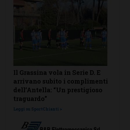
la in Serie D. E
Poggibonsi al lavoro, tr
to i complimenti
conferme, ritorni e volt
“Un prestigioso
Leggi su SportChianti >
i >