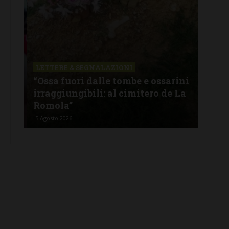
LETTERE & SEGNALAZIONI
LET
a
“Ossa fuori dalle tombe e ossarini
“Pa
irraggiungibili: al cimitero de La
que
Romola”
par
5 Agosto 2026
5 Ago