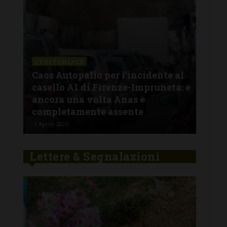
L'EDITORIALE
L'E
:
Caos Autopalio per l’incidente al
Fur
casello A1 di Firenze-Impruneta: e
chi
one
ancora una volta Anas è
ver
completamente assente
ha 
1 Aprile 2025
29 Ge
Lettere & Segnalazioni