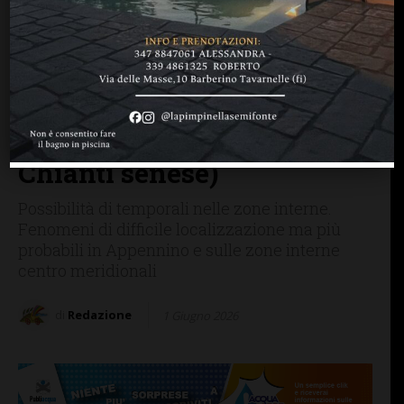
CASTELLINA IN CHIANTI
CASTELNUOVO B.GA
CHIANTI SENESE
FIRENZE SIENA TOSCANA
GAIOLE IN CHIANTI
RADDA IN CHIANTI
Temporali forti: allerta
gialla nel pomeriggio di
oggi (anche nella zona del
Chianti senese)
Possibilità di temporali nelle zone interne.
Fenomeni di difficile localizzazione ma più
probabili in Appennino e sulle zone interne
centro meridionali
di
Redazione
1 Giugno 2026