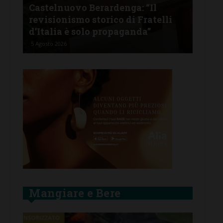
 “Il
Castellina in Chianti: per le
Fratelli
famiglie più bisognose già attivo 
da”
Bando contributi affitti
4 Agosto 2026
Mangiare e Bere