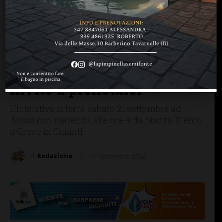
GREVE IN CHIANTI
Il Comune di Greve
aderisce alla Giornata
internazionale della Pace:
organizzato il viaggio,
invito a prenotarsi
L'iniziativa si terrà sabato 21 settembre ad
Assisi con partenza alle ore 9 da piazza Trento
a Greve in Chianti
di
Redazione
17 Settembre 2024