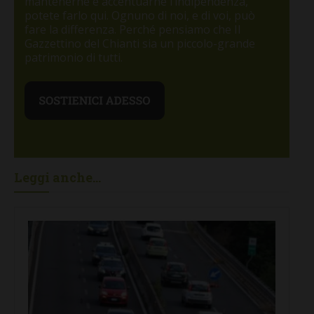
mantenerne e accentuarne l’indipendenza,
potete farlo qui. Ognuno di noi, e di voi, può
fare la differenza. Perché pensiamo che Il
Gazzettino del Chianti sia un piccolo-grande
patrimonio di tutti.
Leggi anche...