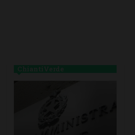
ChiantiVerde