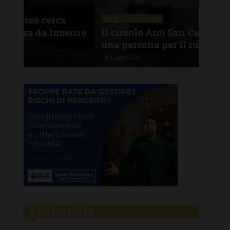
CHI
Lav
SAN CASCIANO
rire
Il circolo Arci San Casciano cerca
off
una persona per il ruolo di barista
pro
28 Luglio 2026
26 Lu
L'editoriale