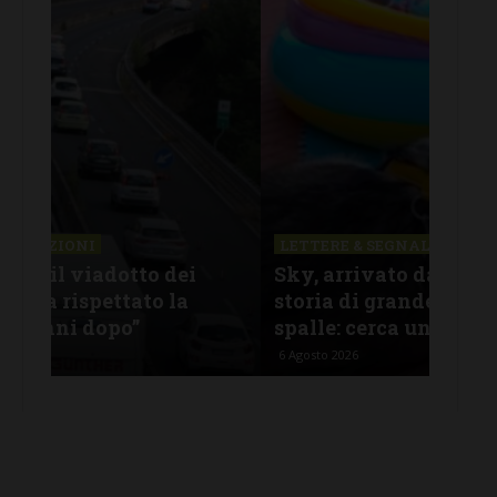
LETTERE & SEGNALAZIONI
LET
Sky, arrivato da Lampedusa, una
“Os
storia di grande coraggio alle
irr
spalle: cerca una famiglia
Rom
6 Agosto 2026
5 Ago