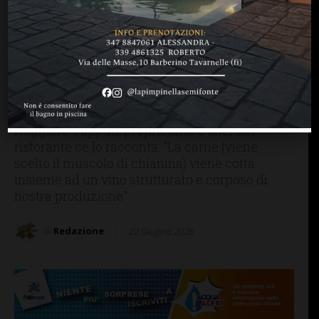
GREVE IN CHIANTI
MANGIARE & BERE
Il Peposo dell’Antica
Trattoria Il Guerrino, a
Montefioralle: “Il segreto?
una cottura di 8-9 ore…”
Ruggiero Tupputi, proprietario e chef del
ristorante ce lo racconta: "La carne (viene
scelto il muscolo di chianina) viene cotta
insieme ad un vino strutturato e corposo di
nostra produzione"
di
Redazione
22 Giugno 2026