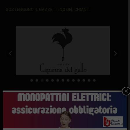
SOSTENGONO IL GAZZETTINO DEL CHIANTI
×
Ultimi articoli
Chianti Fiorentino: la scuola per contadini
gratuita riparte a settembre
7 Agosto 2026