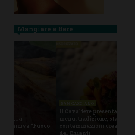
Mangiare e Bere
SAN CASCIANO
Il Cavaliere presenta il nuovo
SAN
menu: tradizione, stagionalità e
All
oco
contaminazioni creative nel cuore
lug
del Chianti
pro