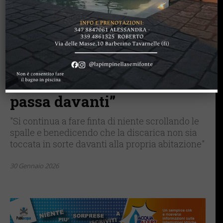
CASTELNUOVO B.GA
CHIANTI SENESE
LETTERE & SEGNALAZIONI
Castelnuovo Berardenga,
la discarica… in via
Porcellotti: “Fa sgomento
anche l’indifferenza di chi
passa davanti”
"Si continua a fare finta di niente scrollando le
spalle e benedicendo che la discarica non sia
toccata in sorte davanti alla propria abitazione"
30 Gennaio 2026