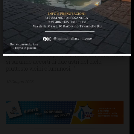
IMPRUNETA
LETTERE & SEGNALAZIONI
“La congiunzione fra
Venere e Giove, fotografata
dalla campagna di
Pozzolatico”
"Ieri sera, subito dopo il tramonto del Sole, molti
si saranno accorti di due astri nel cielo,
piuttosto vicini e luminosi..."
10 Giugno 2026