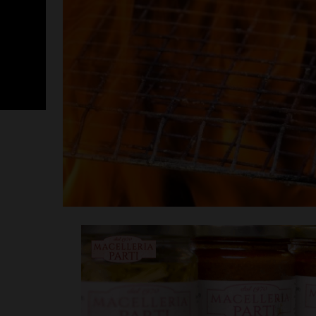
SportLab21 no
vacanza: pales
tutto il mese 
Leggi su SportChiant