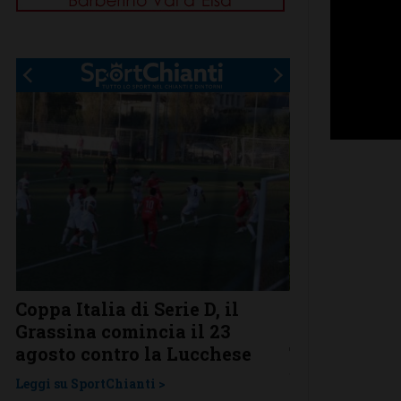
Coppa Italia di Serie D, il
Serie D, ecco
Grassina comincia il 23
Grassina e 
agosto contro la Lucchese
Tavarnelle c
una laziale
Leggi su SportChianti >