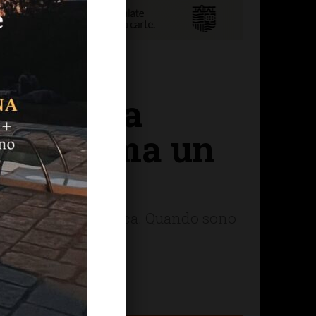
te non ha
ve dell’Ema un
ulla griglia metallica. Quando sono