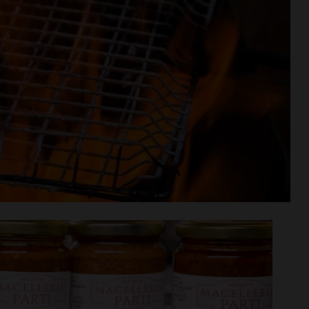
n va in
Aquatica, corsi di nuoto per
tra aperta per
bambini e ragazzi anche a
di agosto
settembre
i >
Leggi su SportChianti >