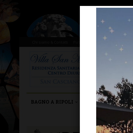
Chi siamo & Contatti
Pubblicità
Donazioni
Il nost
BAGNO A RIPOLI
BARBERINO TAVA