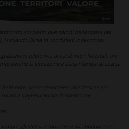
bandonato sul posto due sacchi della spesa del
ti, lasciando l’area in condizioni indecorose.
LETTERE & SEGNALAZIONI
gnalazione telefonica ai carabinieri forestali, ma
“Celebrazione della
Madonna della neve.
nte perché la situazione è stata ritenuta di scarsa
Nacque così la Basilica di
Santa Maria Maggiore”
7 Agosto 2026
 Belmonte, viene spontaneo chiedersi se sia
 un’altra tragedia prima di intervenire.
nni.
 sempre gli stessi a sporcare e ad abbandonare