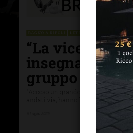
BAGNO A RIPOLI
LETTERE & SEGNALAZIONI
“La vicenda de
insegnato nient
gruppo di raga
"Acceso un grande fuoco utilizzando 
andati via, hanno lasciato due sacchi 
6 Luglio 2026