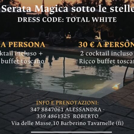
l Leccio di Belmon
e: ieri lungo le ri
zzi…”
grossi rami raccolti sul posto, per cucinare s
pieni di rifiuti"