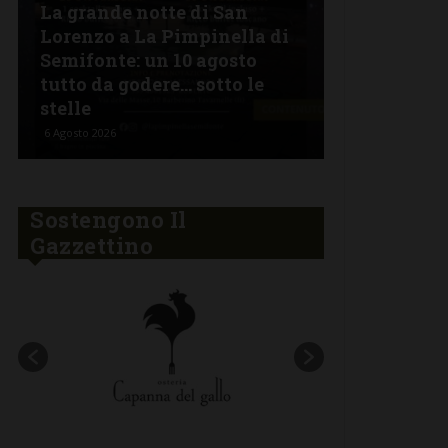
La grande notte di San
BARBERINO 
Lorenzo a La Pimpinella di
Semifonte: un 10 agosto
L’Argentin
tutto da godere… sotto le
Ferragosto:
stelle
“Fuoco Arg
6 Agosto 2026
5 Agosto 2026
Sostengono Il
Gazzettino