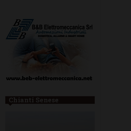
Leggi su SportChi
Chianti Senese