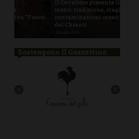
Il Cavaliere presenta il nuovo
SAN
menu: tradizione, stagionalità e
All
oco
contaminazioni creative nel cuore
lug
del Chianti
pro
30 Luglio 2026
29 Lu
Sostengono Il Gazzettino
New title