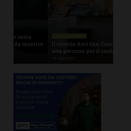
CHI
Lav
SAN CASCIANO
rire
Il circolo Arci San Casciano cerca
off
una persona per il ruolo di barista
pro
28 Luglio 2026
26 Lu