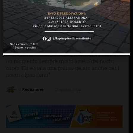
SAN CASCIANO
Rsa Villa San Martino: il
furgone dei gelati per
rinfrescare un pomeriggio
di questo torrido agosto
La direttrice della struttura, Simona Masini: "E'
un momento sempre molto atteso dai nostri
ospiti. Ed è stata una pausa-gelato anche per i
nostri dipendenti"
di
Redazione
12 Agosto 2024