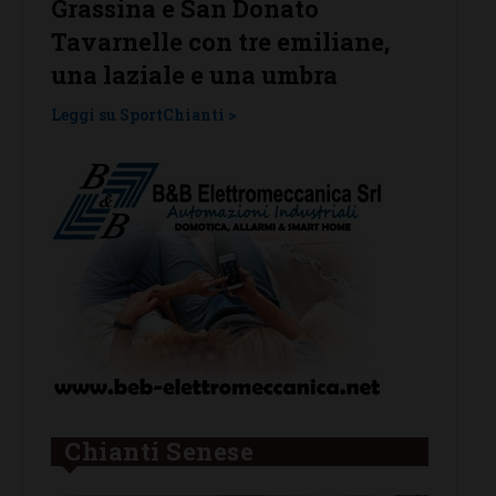
arrivano subito i complimenti
confe
e,
dell’Antella: “Un prestigioso
Leggi su
traguardo”
Leggi su SportChianti >
Chianti Senese