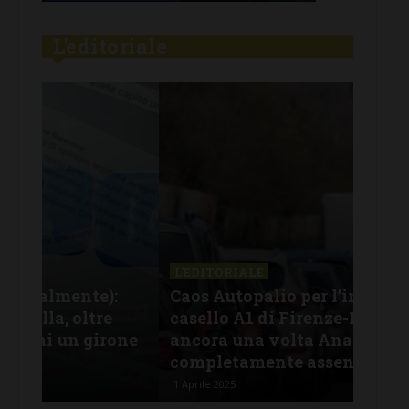
L'editoriale
L'EDITORIALE
L'E
:
Caos Autopalio per l’incidente al
Fur
casello A1 di Firenze-Impruneta: e
chi
one
ancora una volta Anas è
ver
completamente assente
ha 
1 Aprile 2025
29 Ge