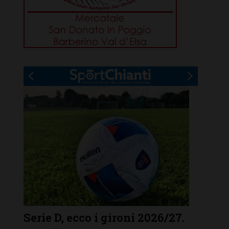
7.
Il Grassina vola in Serie D. E
Poggi