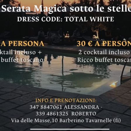
 Chianti fiorentino
l massimo 80 famig