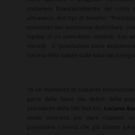
sostenere finanziariamente, nel corso 
attraverso due tipi di benefici: "Prestazi
economici per assistenza domiciliare, con
Inpdap di un contributo mensile, fino a
mensili e "prestazioni socio assistenziali
Società della Salute sulla base dei bisogn
“In un momento di costante diminuzione d
parte delle fasce più deboli della popo
presidente della SdS Sud Est,
Luciano Bar
modo concreto per dare risposte cer
potenziare i servizi che già stiamo gar