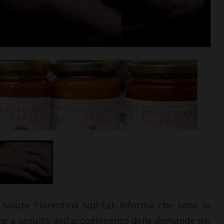
n va in
Aquatica, corsi di nuoto per
tra aperta per
bambini e ragazzi anche a
di agosto
settembre
i >
Leggi su SportChianti >
Salute Fiorentina Sud-Est informa che sono in
ione a seguito dell’accoglimento delle domande dei