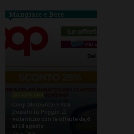
Mangiare e Bere
BARBERINO 
CHIANTI F.NO
La grande 
Coop Mercatale e San
Lorenzo a 
Donato in Poggio: il
Semifonte:
volantino con le offerte da 6
tutto da go
al 19 agosto
stelle
7 Agosto 2026
6 Agosto 2026