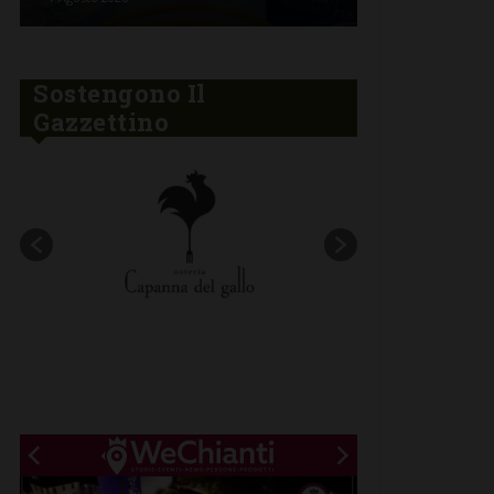
Sostengono Il
Gazzettino
New title