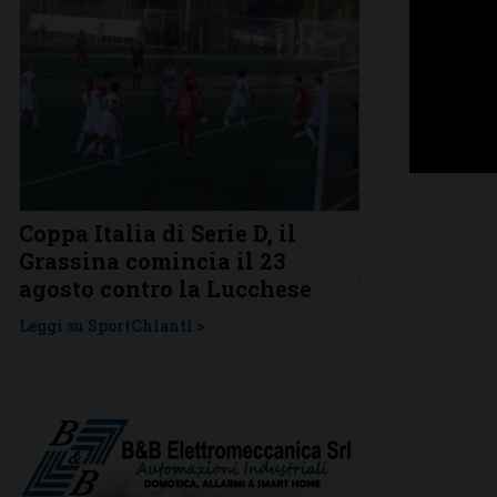
Coppa Italia di Serie D, il
Serie D, ecco
Grassina comincia il 23
Grassina e 
agosto contro la Lucchese
Tavarnelle c
una laziale
Leggi su SportChianti >
Leggi su SportChi