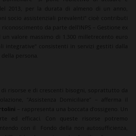
del 2013, per la durata di almeno di un anno,
oni socio assistenziali prevalenti" cioè contributi
 riconoscimento da parte dell’INPS – Gestione ex
d un valore massimo di 1.300 milletrecento euro
 integrative" consistenti in servizi gestiti dalla
i della persona.
i risorse e di crescenti bisogni, soprattutto da
lazione, “Assistenza Domiciliare” – afferma il
tolini
– rappresenta una boccata d’ossigeno. Un
te ed efficaci. Con queste risorse potremo
antendo con il Fondo della non autosufficienza,