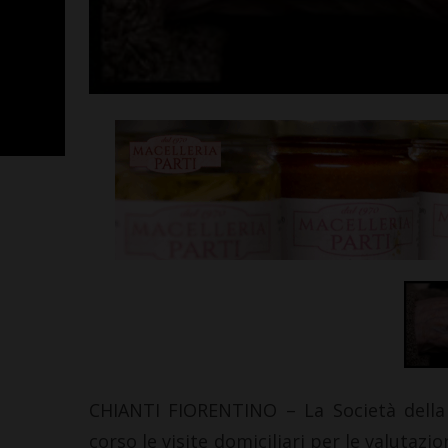
SportLab21 no
vacanza: pales
tutto il mese 
Leggi su SportChiant
CHIANTI FIORENTINO – La Società della 
corso le visite domiciliari per le valutaz