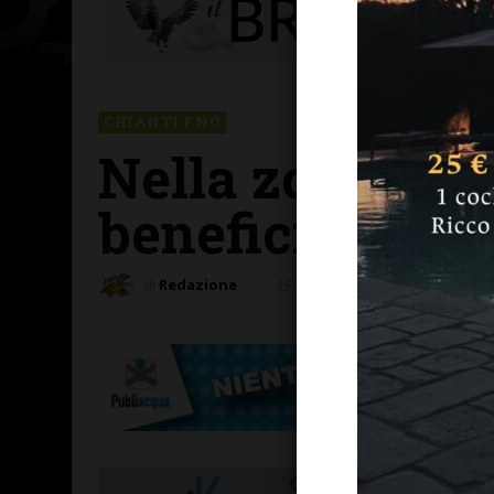
CHIANTI F.NO
Nella zona del
beneficiarne a
di
Redazione
15 Agosto 2013