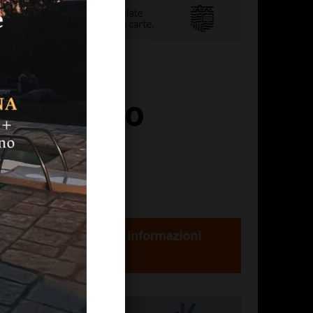
 potranno
lie