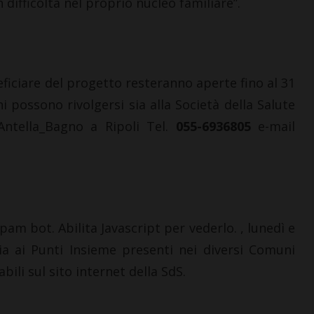
difficoltà nel proprio nucleo familiare”.
iciare del progetto resteranno aperte fino al 31
i possono rivolgersi sia alla Società della Salute
 Antella_Bagno a Ripoli Tel.
055-6936805
e-mail
pam bot. Abilita Javascript per vederlo. , lunedì e
ia ai Punti Insieme presenti nei diversi Comuni
bili sul sito internet della SdS.