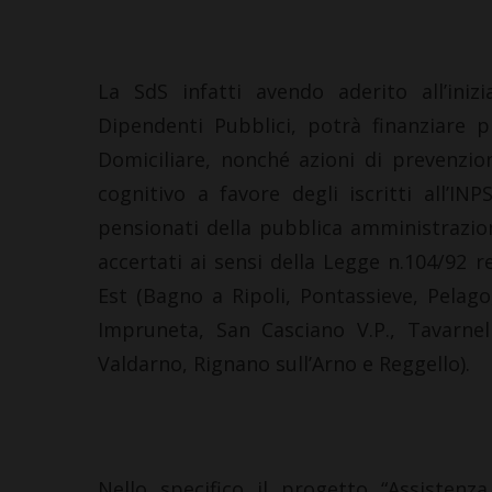
La SdS infatti avendo aderito all’ini
Dipendenti Pubblici, potrà finanziare p
Domiciliare, nonché azioni di prevenzio
cognitivo a favore degli iscritti all’I
pensionati della pubblica amministrazione
accertati ai sensi della Legge n.104/92 r
Est (Bagno a Ripoli, Pontassieve, Pelago
Impruneta, San Casciano V.P., Tavarnelle
Valdarno, Rignano sull’Arno e Reggello).
Nello specifico il progetto “Assistenza