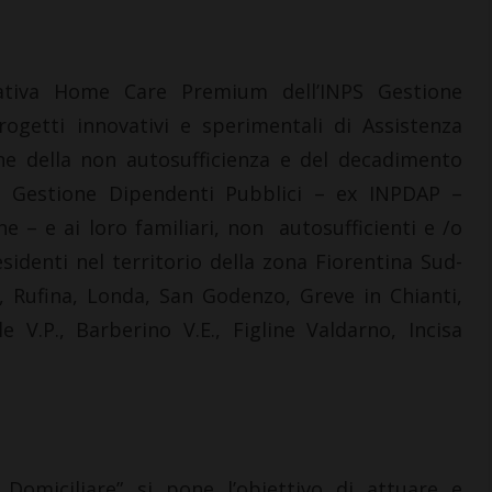
LETTERE & SEGNALAZIONI
“Celebrazione della
ziativa Home Care Premium dell’INPS Gestione
Madonna della neve.
Nacque così la Basilica di
rogetti innovativi e sperimentali di Assistenza
Santa Maria Maggiore”
ne della non autosufficienza e del decadimento
7 Agosto 2026
NPS Gestione Dipendenti Pubblici – ex INPDAP –
 – e ai loro familiari, non autosufficienti e /o
esidenti nel territorio della zona Fiorentina Sud-
, Rufina, Londa, San Godenzo, Greve in Chianti,
 V.P., Barberino V.E., Figline Valdarno, Incisa
 Domiciliare” si pone l’obiettivo di attuare e