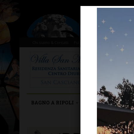
Chi siamo & Contatti
Pubblicità
Donazioni
Il nost
BAGNO A RIPOLI
BARBERINO TAVA