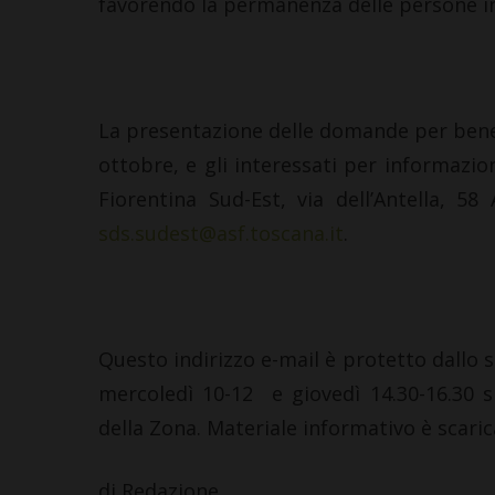
favorendo la permanenza delle persone in 
La presentazione delle domande per benef
ottobre, e gli interessati per informazion
Fiorentina Sud-Est, via dell’Antella, 58
sds.sudest@asf.toscana.it
.
Questo indirizzo e-mail è protetto dallo s
mercoledì 10-12 e giovedì 14.30-16.30 s
della Zona. Materiale informativo è scarica
di Redazione