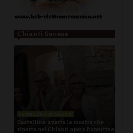
Chianti Senese
CASTELLINA IN CHIANTI
LET
Castellina: aperta la mostra che
Cas
riporta nel Chianti opere fiorentine
rev