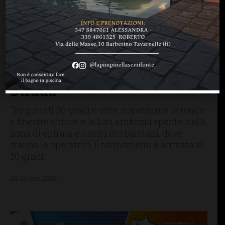
GREVE IN CHIANTI
LETTERE & SEGNALAZIONI
Tre rappresentanti di
classe: “Temperature
insostenibili della scuola
dell’infanzia Zanobi da
Strada”
"Registrati 36 gradi e oltre, nonostante le tende
e finestre chiuse e le luci artificiali spente; nella
zona di entrata e uscita dei bambini, dove
stanno le operatrici, il termometro è arrivato ai
50 gradi"
24 Giugno 2026