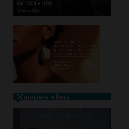
del ‘300 e ‘400
d’I
6 Agosto 2026
5 Ago
Mangiare e Bere