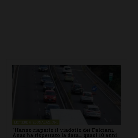
LETTERE & SEGNALAZIONI
“Hanno riaperto il viadotto dei Falciani.
Anas ha rispettato la data… quasi 10 anni