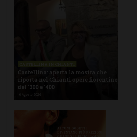
CASTELLINA IN CHIANTI
LET
Castellina: aperta la mostra che
Cas
riporta nel Chianti opere fiorentine
rev
del ‘300 e ‘400
d’I
6 Agosto 2026
5 Ago