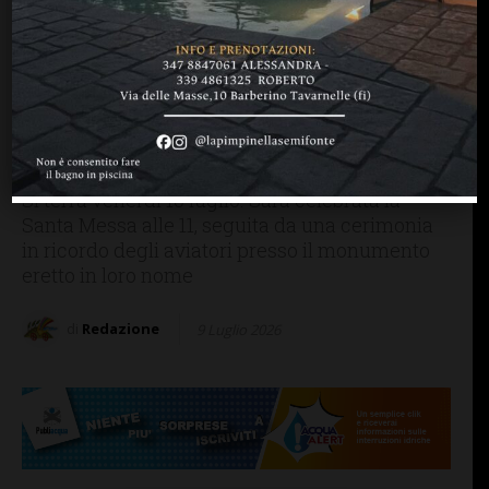
GREVE IN CHIANTI
Commemorazione a
Torsoli per la tragedia della
46esima Brigata aerea di
Pisa
Si terrà venerdì 10 luglio. Sarà celebrata la
Santa Messa alle 11, seguita da una cerimonia
in ricordo degli aviatori presso il monumento
eretto in loro nome
di
Redazione
9 Luglio 2026