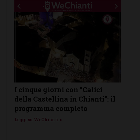
I cinque giorni con “Calici
Cast
della Castellina in Chianti”: il
prota
enti
programma completo
Vino”
Leggi su WeChianti >
Leggi s