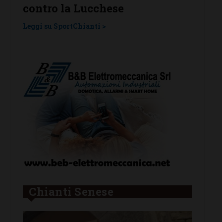
contro la Lucchese
Tavar
una l
Leggi su SportChianti >
Leggi su
Chianti Senese