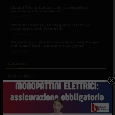
Chianti Fiorentino: la scuola per contadini
gratuita riparte a settembre
7 Agosto 2026
Circolino Summer Fest, tre giorni di festa nel
campo sportivo di Tavarnelle
7 Agosto 2026
“Celebrazione della Madonna della neve. Nacque
così la Basilica di Santa Maria Maggiore”
7 Agosto 2026
I Comuni
BAGNO A RIPOLI
×
BARBERINO TAVARNELLE
GREVE IN CHIANTI
IMPRUNETA
SAN CASCIANO
CASTELNUOVO B.GA
CASTELLINA IN C.
GAIOLE IN C.