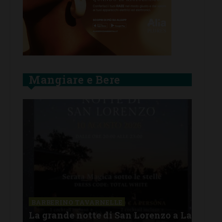
Mangiare e Bere
SAN
a La
Il 
BARBERINO TAVARNELLE