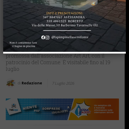
IMPRUNETA
Collettiva “Colori d’Estate”
inaugurata al Museo Festa
dell’Uva di Impruneta
La mostra, che propone un percorso cromatico
e materico attraverso linguaggi differenti, è
promossa dall'associazione Art Art, con il
patrocinio del Comune. È visitabile fino al 19
luglio
di
Redazione
7 Luglio 2026