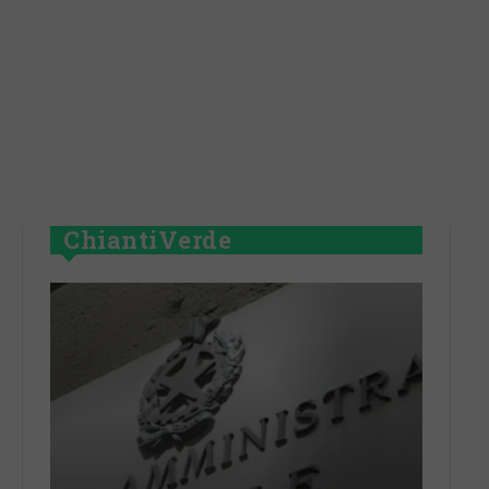
ChiantiVerde