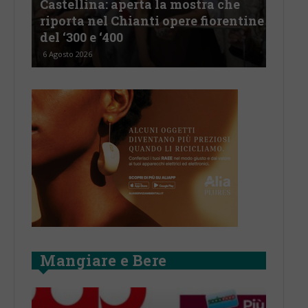
a mostra che
Castelnuovo Berardenga: “Il
opere fiorentine
revisionismo storico di Fratell
d’Italia è solo propaganda”
5 Agosto 2026
Mangiare e Bere