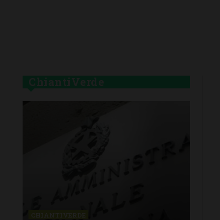
ChiantiVerde
CHIANTIVERDE
CHI