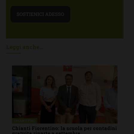
Leggi anche...
CHIANTI F.NO
Chianti Fiorentino: la scuola per contadini
gratuita riparte a settembre