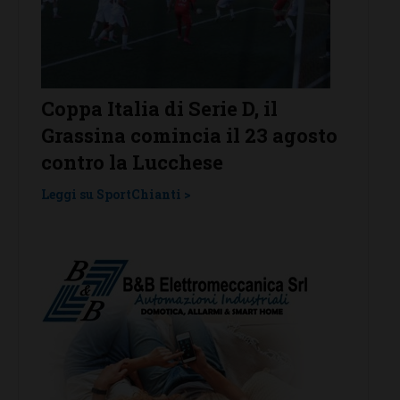
 il
Serie D, ecco i gironi 2026/27.
23 agosto
Grassina e San Donato
Tavarnelle con tre emiliane,
una laziale e una umbra
Leggi su SportChianti >
L