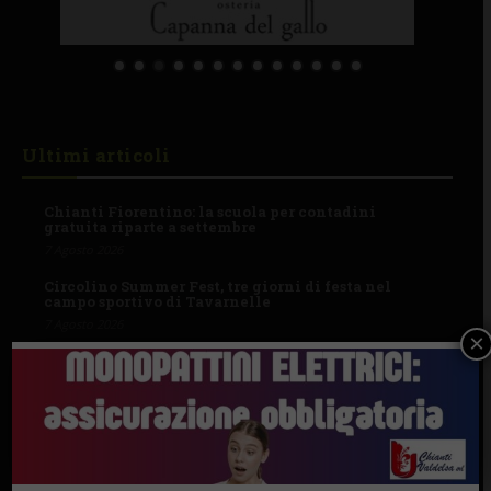
Ultimi articoli
Chianti Fiorentino: la scuola per contadini
gratuita riparte a settembre
7 Agosto 2026
Circolino Summer Fest, tre giorni di festa nel
campo sportivo di Tavarnelle
7 Agosto 2026
×
“Celebrazione della Madonna della neve. Nacque
così la Basilica di Santa Maria Maggiore”
7 Agosto 2026
I Comuni