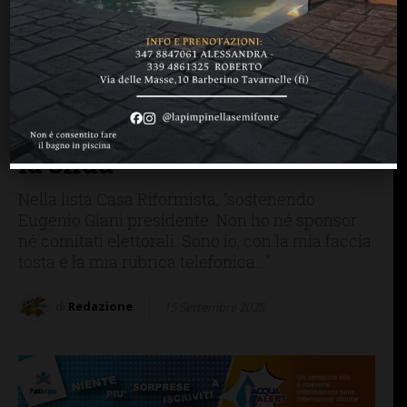
ELEZIONI REGIONALI 2025
IMPRUNETA
Elezioni regionali,
candidatura al consiglio
anche da Impruneta:
Francesca Buccioni accetta
la sfida
Nella lista Casa Riformista, "sostenendo
Eugenio Giani presidente. Non ho né sponsor
né comitati elettorali. Sono io, con la mia faccia
tosta e la mia rubrica telefonica..."
di
Redazione
15 Settembre 2025