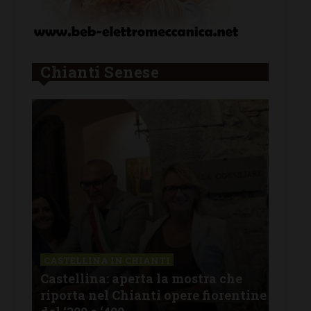
Chianti Senese
CASTELLINA IN CHIANTI
LET
Castellina: aperta la mostra che
Cas
riporta nel Chianti opere fiorentine
rev