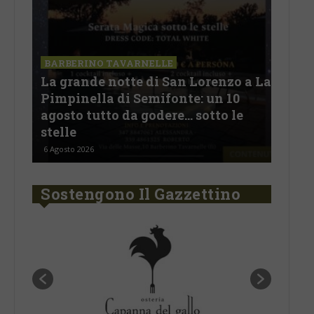
SAN
a La
Il 
BARBERINO TAVARNELLE
L’Argentina in Chianti… a
men
Ferragosto: da SiChef arriva “Fuoco
con
Argentino”
del
5 Agosto 2026
30 Lu
Sostengono Il Gazzettino