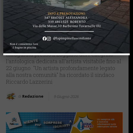
IMPRUNETA
“Florilegio”: Impruneta
rende omaggio ad Angiolo
Lombardini, artista locale
scomparso nel 2024
Inaugurata presso il Loggiato del Pellegrino
l'antologica dedicata all'artista visitabile fino al
22 giugno. "Un artista profondamente legato
alla nostra comunità" ha ricordato il sindaco
Riccardo Lazzerini
di
Redazione
9 Giugno 2026