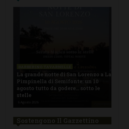
SAN
a La
Il 
BARBERINO TAVARNELLE
L’Argentina in Chianti… a
men
Ferragosto: da SiChef arriva “Fuoco
con
Argentino”
del
5 Agosto 2026
30 Lu
Sostengono Il Gazzettino