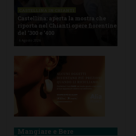
CASTELLINA IN CHIANTI
LET
Castellina: aperta la mostra che
Cas
riporta nel Chianti opere fiorentine
rev
del ‘300 e ‘400
d’I
6 Agosto 2026
5 Ago
Mangiare e Bere