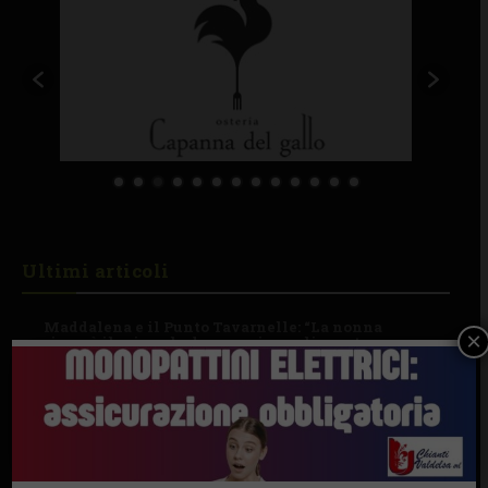
Ultimi articoli
Maddalena e il Punto Tavarnelle: “La nonna
×
ricamò il mio velo da sposa, io voglio portare
avanti la sua eredità”
8 Agosto 2026
VIDEO / Il punto-meteo del LaMMA: “Ancora 10
giorni di caldo, l’anticiclone non demorde”
8 Agosto 2026