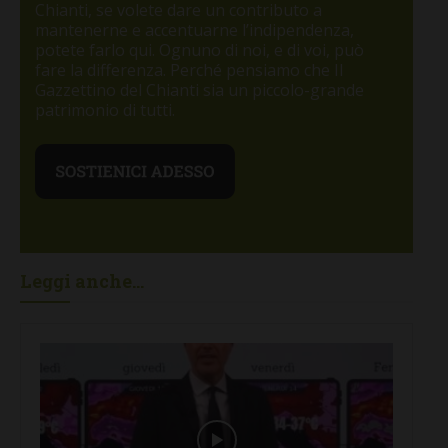
Chianti, se volete dare un contributo a
mantenerne e accentuarne l’indipendenza,
potete farlo qui. Ognuno di noi, e di voi, può
fare la differenza. Perché pensiamo che Il
Gazzettino del Chianti sia un piccolo-grande
patrimonio di tutti.
Leggi anche...