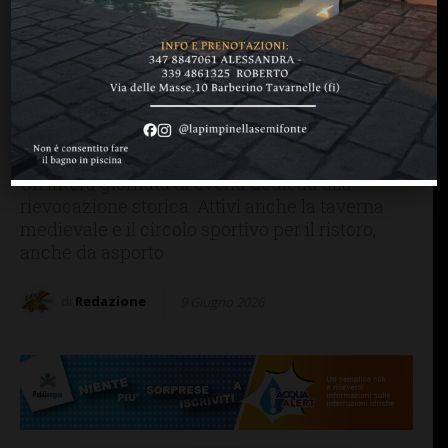
IMPRUNETA
Il Medioevo torna a
Tavarnuzze il 14 giugno: al
campo “A. Nesi” una festa
tra cortei, falchi e cavalieri
Un'intera giornata di eventi dedicati alla
rievocazione storica. Attivi anche la taverna
medievale e il circolo sportivo per il ristoro,
anche da asporto
di
Redazione
9 Giugno 2026