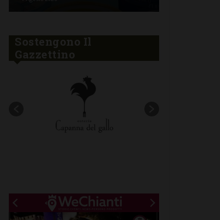
Sostengono Il
Gazzettino
New title