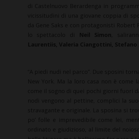
di Castelnuovo Berardenga in programma
vicissitudini di una giovane coppia di s
da Gene Saks e con protagonisti Robert R
lo spettacolo di
Neil Simon
, saliran
Laurentiis, Valeria Ciangottini, Stefano
“A piedi nudi nel parco”. Due sposini torna
New York. Ma la loro casa non è come la 
come il sogno di quei pochi giorni fuori d
nodi vengono al pettine, complici la suoc
stravagante e originale. La sposina si tro
po’ folle e imprevedibile come lei, men
ordinato e giudizioso, al limite del noios