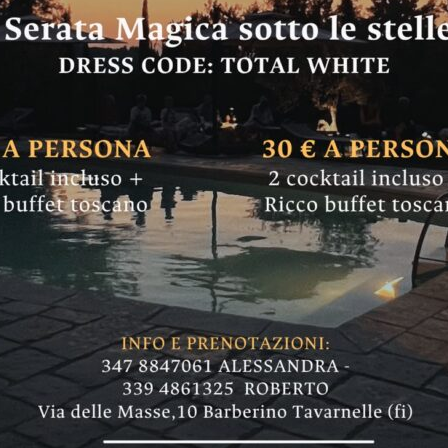
duttrice televisiva 
el parco”