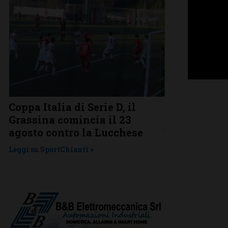
Coppa Italia di Serie D, il
Serie D, ecco
Grassina comincia il 23
Grassina e 
agosto contro la Lucchese
Tavarnelle c
una laziale
Leggi su SportChianti >
Leggi su SportChi