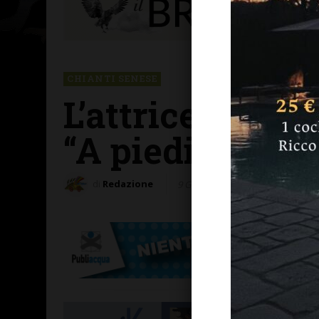
CHIANTI SENESE
L’attrice e con
“A piedi nudi n
di
Redazione
9 Gennaio 2013