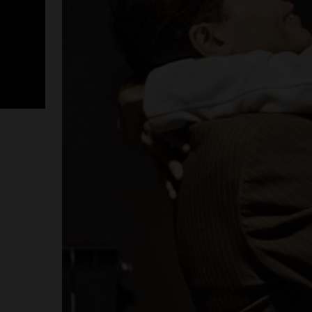
SportLab21 no
vacanza: pales
tutto il mese 
Leggi su SportChiant