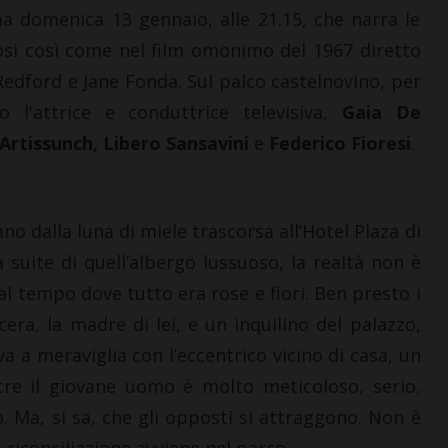
 domenica 13 gennaio, alle 21.15, che narra le
LETTERE & SEGNALAZIONI
CASTELLINA 
posi così come nel film omonimo del 1967 diretto
“Celebrazione della
Giuseppe St
edford e Jane Fonda. Sul palco castelnovino, per
Madonna della neve.
di Castelli
Nacque così la Basilica di
“Codice Eti
no l'attrice e conduttrice televisiva,
Gaia De
Santa Maria Maggiore”
Agricoltura
 Artissunch, Libero Sansavini
e
Federico Fioresi
.
7 Agosto 2026
6 Agosto 2026
no dalla luna di miele trascorsa all’Hotel Plaza di
suite di quell’albergo lussuoso, la realtà non è
al tempo dove tutto era rose e fiori. Ben presto i
era, la madre di lei, e un inquilino del palazzo,
va a meraviglia con l’eccentrico vicino di casa, un
tre il giovane uomo è molto meticoloso, serio,
o. Ma, si sa, che gli opposti si attraggono. Non è