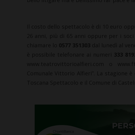
bello litigare ma è bellissimo far pace e l
Il costo dello spettacolo è di 10 euro op
26 anni, più di 65 anni oppure per i soci
chiamare lo
0577 351303
dal lunedì al ven
è possibile telefonare ai numeri
333 819
www.teatrovittorioalfieri.com o www.
Comunale Vittorio Alfieri”. La stagione è
Toscana Spettacolo e il Comune di Caste