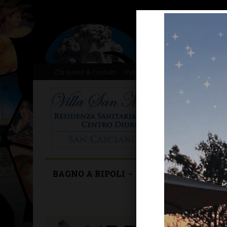
Chi siamo & Contatti
Pubblicità
Donazioni
Il nost
BAGNO A RIPOLI
BARBERINO TAVA