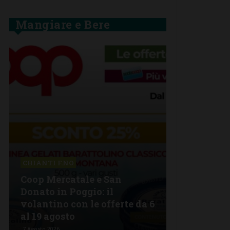
Mangiare e Bere
BARBERINO 
CHIANTI F.NO
La grande 
Coop Mercatale e San
Lorenzo a 
Donato in Poggio: il
Semifonte:
volantino con le offerte da 6
tutto da go
al 19 agosto
stelle
7 Agosto 2026
6 Agosto 2026