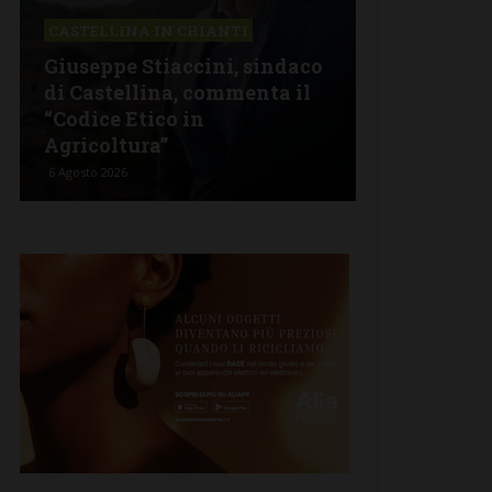
IN CHIANTI
CASTELLINA IN CHIANTI
iaccini, sindaco
Castellina: aperta la mostr
na, commenta il
che riporta nel Chianti
co in
opere fiorentine del ‘300 e
”
‘400
6 Agosto 2026