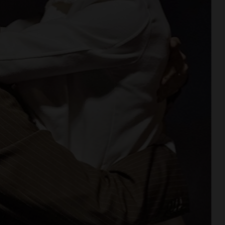
n va in
Aquatica, corsi di nuoto per
tra aperta per
bambini e ragazzi anche a
di agosto
settembre
i >
Leggi su SportChianti >