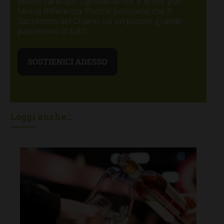
potete farlo qui. Ognuno di noi, e di voi, può
fare la differenza. Perché pensiamo che Il
Gazzettino del Chianti sia un piccolo-grande
patrimonio di tutti.
Leggi anche...