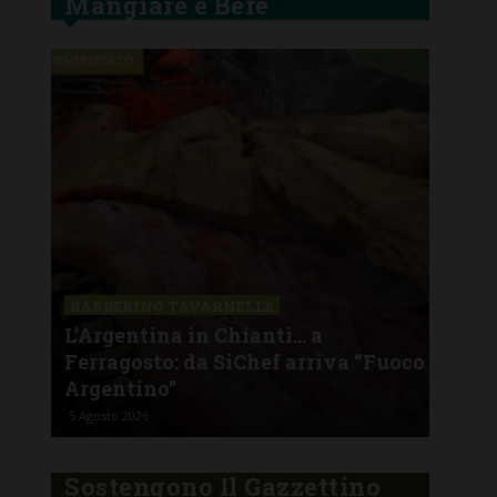
Mangiare e Bere
SAN
a La
Il 
BARBERINO TAVARNELLE
L’Argentina in Chianti… a
men
Ferragosto: da SiChef arriva “Fuoco
con
Argentino”
del
5 Agosto 2026
30 Lu
Sostengono Il Gazzettino