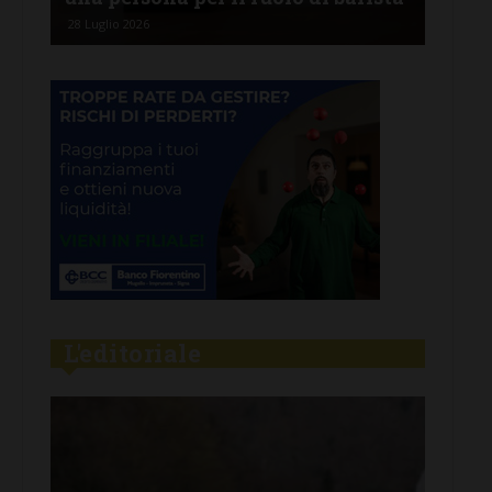
28 Luglio 2026
26 Lu
L'editoriale