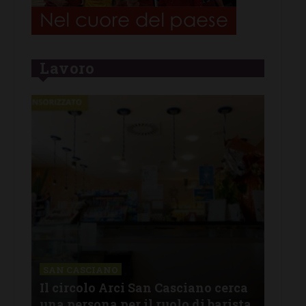
Lavoro
CHI
Lav
SAN CASCIANO
rire
Il circolo Arci San Casciano cerca
off
una persona per il ruolo di barista
pro