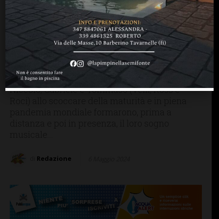
IMPRUNETA
PERSONE & STORIE
V2R, un trio per due terzi…
imprunetino, con il suo
nuovo album (“Formiche”):
andiamo a scoprirlo
Niccolò, Gabriele e Tommaso (Velli, Ross e
Roci) allo scoccare della maturità e in piena
pandemia mondiale formarono, prima a
distanza e poi in presenza, il loro sogno
musicale...
di
Redazione
6 Maggio 2024