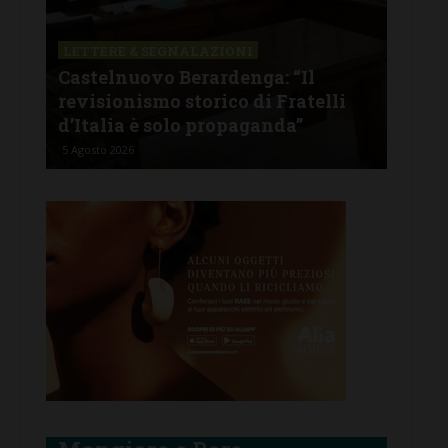
LETTERE & SEGNALAZIONI
CAS
Castelnuovo Berardenga: “Il
Cas
tine
revisionismo storico di Fratelli
fam
d’Italia è solo propaganda”
Ban
5 Agosto 2026
4 Ago