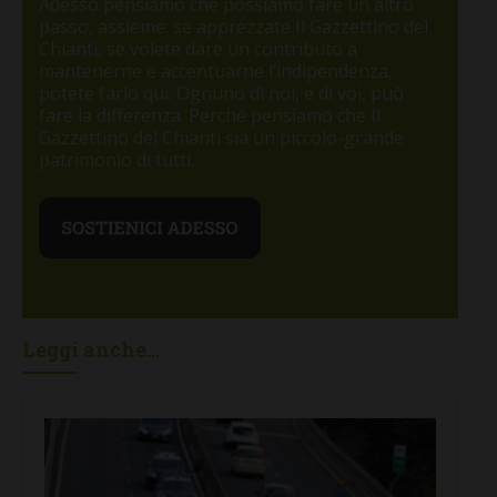
Adesso pensiamo che possiamo fare un altro
passo, assieme: se apprezzate Il Gazzettino del
Chianti, se volete dare un contributo a
mantenerne e accentuarne l’indipendenza,
potete farlo qui. Ognuno di noi, e di voi, può
fare la differenza. Perché pensiamo che Il
Gazzettino del Chianti sia un piccolo-grande
patrimonio di tutti.
Leggi anche...