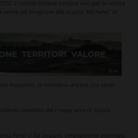
1970, il ricordo rimane sempre vivo per la nostra
à venne ad insegnare alla scuola “Michelet” di
 CHIANTI
CHIANTI
 Chianti: per le
Lavoro (Open Day e
 bisognose già
tirocini), 31 offerte nel
do contributi
Chianti: ecco la lista
completa
2 Agosto 2026
tempo trascorso, la ricordano ancora con tanto
cordando aneddoti dei cinque anni di scuola
nca Felici ci ha lasciato, serenamente attorniata