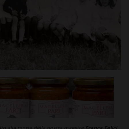
gi per la
Adesso è proprio ufficiale: il
ria 2026/27: fa
Grassina giocherà in Serie D
 Virtus Lilliano
nella prossima stagione
i >
Leggi su SportChianti >
ito alla morte della nostra maestra
Franca Felici
.