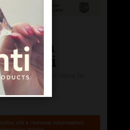
 maestra
i 95 anni
Arrivederci maestra Franca, fai