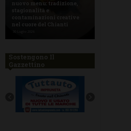
nuovo menu: tradizione,
Alla Coop 
stagionalità e
giovedì 30 
contaminazioni creative
porchetta 
nel cuore del Chianti
propria
30 Luglio 2026
29 Luglio 2026
Sostengono Il
Gazzettino