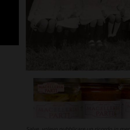
Sette ripescag
Seconda Catego
festa anche la
Leggi su SportChiant
Salve, volevo pubblicare un ricordo in mer