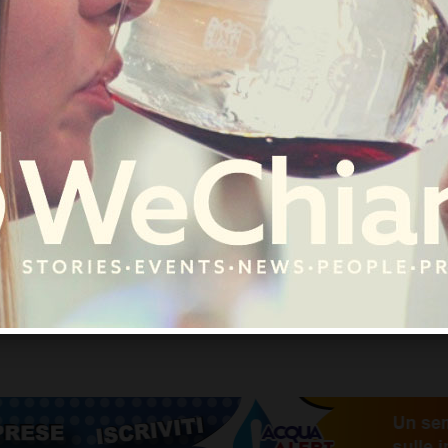
PERSONE & STORIE
x alunna ricorda la
scomparsa all’età d
iso e la sua serenità che sapeva trasmetterci. 
lla, anno 1970-1975"