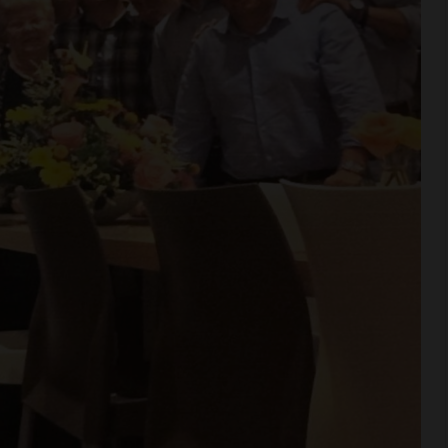
BARBERINO TAVARNELLE
L’Argentina in Chianti… a
Ferragosto: da SiChef arriva
“Fuoco Argentino”
5 Agosto 2026