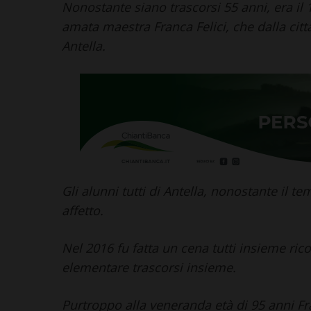
Nonostante siano trascorsi 55 anni, era il 
amata maestra Franca Felici, che dalla citt
Antella.
LETTERE & SEGNALAZIONI
CASTELLINA IN
Castelnuovo Berardenga: “Il
Castellina in
revisionismo storico di
famiglie più
Fratelli d’Italia è solo
attivo il Ban
propaganda”
affitti
5 Agosto 2026
4 Agosto 2026
Gli alunni tutti di Antella, nonostante il 
affetto.
Nel 2016 fu fatta un cena tutti insieme ri
elementare trascorsi insieme.
Purtroppo alla veneranda età di 95 anni Fra