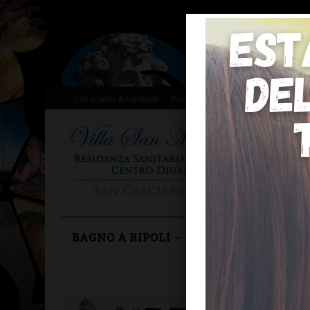
Chi siamo & Contatti
Pubblicità
Donazioni
Il nost
BAGNO A RIPOLI
BARBERINO TAVA