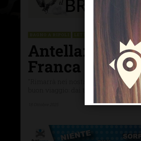
BAGNO A RIPOLI
LETTERE & SEGNALAZIONI
Antella: una e
Franca Felici, 
"Rimarrà nei nostri cuori il suo sorr
buon viaggio: dai tuoi alunni di Ante
18 Ottobre 2025