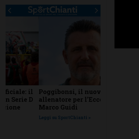
Poggibonsi, il nuovo
Anastasia Ch
allenatore per l’Eccellenza è
Jury, convo
Marco Guidi
Nazionale Y
Europei di 
Leggi su SportChianti >
Leggi su SportChi