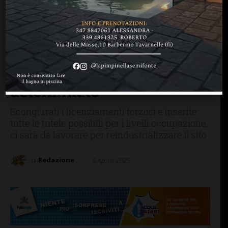
FIRENZE SIENA TOSCANA
SAN CASCIANO
Navico Rbu: firmato
l’accordo, piano di
ricollocazione anche per i
lavoratori a tempo
determinato
Scongiurati i licenziamenti forzosi e inserite
tutte le tutele possibili per i livelli occupazione,
ci sarà da lavorare per reindustrializzare il sito
di
Redazione
5 Aprile 2025