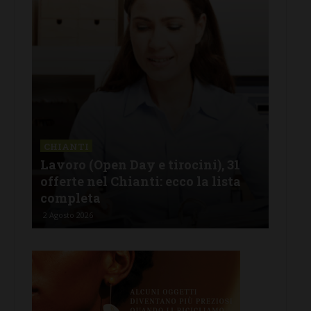
CHIANTI
CAS
Lavoro (Open Day e tirocini), 31
FdI
 il
offerte nel Chianti: ecco la lista
del
completa
e i
2 Agosto 2026
2 Ago