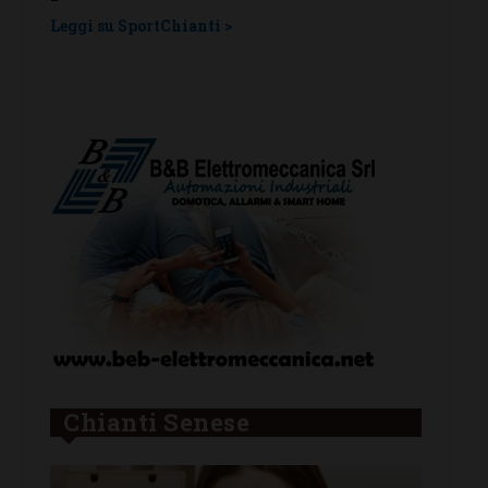
Nazionale Young R
rtChianti >
Europei di equita
Leggi su SportChianti >
Chianti Senese